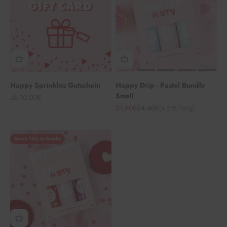
Happy Sprinkles Gutschein
Happy Drip - Pastel Bundle
Small
Angebot
ab 10,00€
Angebot
Regulärer Preis
21,90€
24,40€
(4,21€/100g)
Spare 10% im Bundle