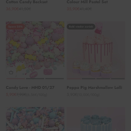
Cotton Candy Backset
Colour Mill Pastel Set
Angebot
Regulärer Preis
Angebot
Regulärer Preis
36,90€
41,50€
35,90€
41,40€
Spare 25%
Bald wieder zurück
Candy Love - MHD 01/27
Peppa Pig Marshmallow Lolli
Angebot
Regulärer Preis
Angebot
5,90€
7,90€
3,90€
(6,56€/100g)
(13,00€/100g)