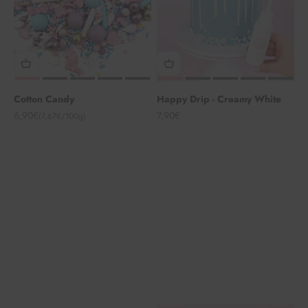
Cotton Candy
Happy Drip - Creamy White
Angebot
Angebot
6,90€
7,90€
(7,67€/100g)