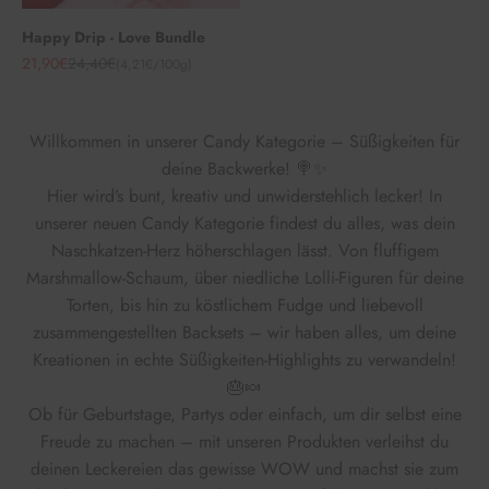
Happy Drip - Love Bundle
Angebot
Regulärer Preis
21,90€
24,40€
(4,21€/100g)
Willkommen in unserer Candy Kategorie – Süßigkeiten für
deine Backwerke! 🍭✨
Hier wird’s bunt, kreativ und unwiderstehlich lecker! In
unserer neuen Candy Kategorie findest du alles, was dein
Naschkatzen-Herz höherschlagen lässt. Von fluffigem
Marshmallow-Schaum, über niedliche Lolli-Figuren für deine
Torten, bis hin zu köstlichem Fudge und liebevoll
zusammengestellten Backsets – wir haben alles, um deine
Kreationen in echte Süßigkeiten-Highlights zu verwandeln!
🎂🍬
Ob für Geburtstage, Partys oder einfach, um dir selbst eine
Freude zu machen – mit unseren Produkten verleihst du
deinen Leckereien das gewisse WOW und machst sie zum