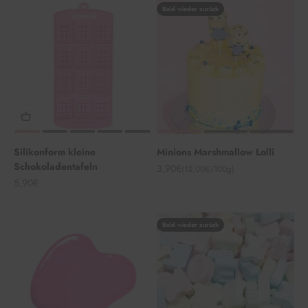
Bald wieder zurück
Silikonform kleine
Minions Marshmallow Lolli
Schokoladentafeln
Angebot
3,90€
(13,00€/100g)
Angebot
5,90€
Bald wieder zurück