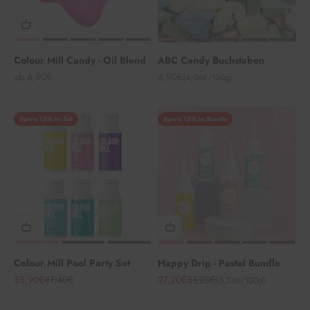
Colour Mill Candy - Oil Blend
ABC Candy Buchstaben
Angebot
Angebot
ab 6,90€
6,90€
(4,06€/100g)
Spare 13% im Set
Spare 13% im Bundle
Colour Mill Pool Party Set
Happy Drip - Pastel Bundle
Angebot
Regulärer Preis
Angebot
Regulärer Preis
35,90€
41,40€
27,20€
31,20€
(5,23€/100g)