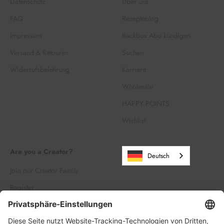
Datenschutz
Über uns
FAQ
Rezepteblog
Impressum
Backbox Abo kündigen
Versand & Retouren
Suchen
Widerrufsbelehrung
Karriere
Wholesale
HAPPY POINTS
Wishlist
Are you a Creator?
Deutsch
Join our Creator Family
Register
Log in