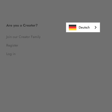
Are you a Creator?
Deutsch
Join our Creator Family
Register
Log in