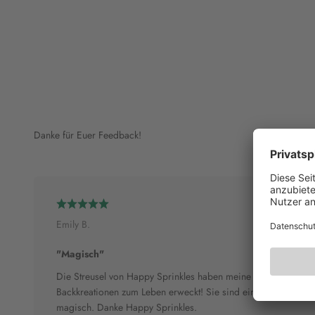
Danke für Euer Feedback!
Emily B.
"Magisch"
Die Streusel von Happy Sprinkles haben meine
Backkreationen zum Leben erweckt! Sie sind einfach
magisch. Danke Happy Sprinkles.