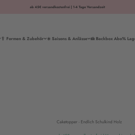
ab 45€ versandkostenfrei | 1-4 Tage Versandzeit
🥄 Formen & Zubehör
☀️ Saisons & Anlässe
🍰 Backbox Abo
% Lag
Caketopper - Endlich Schulkind Holz