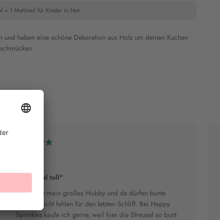
f = 1 Mahlzeit für Kinder in Not.
rn und haben eine schöne Dekoration aus Holz um deinen Kuchen
u schmücken.
Sanni B.
"Bunt und toll"
Backen ist mein großes Hobby und da dürfen bunte
Streusel nicht fehlen für den letzten Schliff. Bei Happy
Sprinkles kaufe ich gerne, weil hier die Streusel so bunt