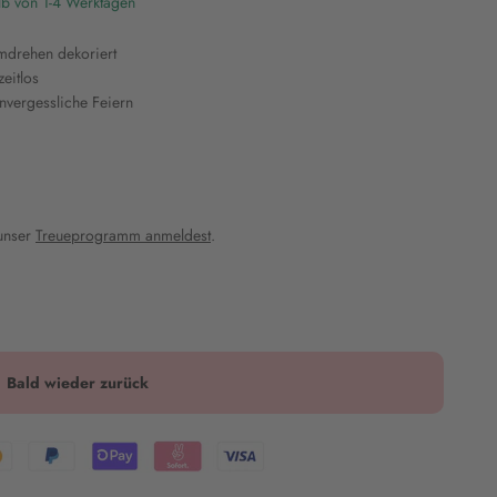
lb von 1-4 Werktagen
mdrehen dekoriert
zeitlos
nvergessliche Feiern
 unser
Treueprogramm anmeldest
.
Bald wieder zurück