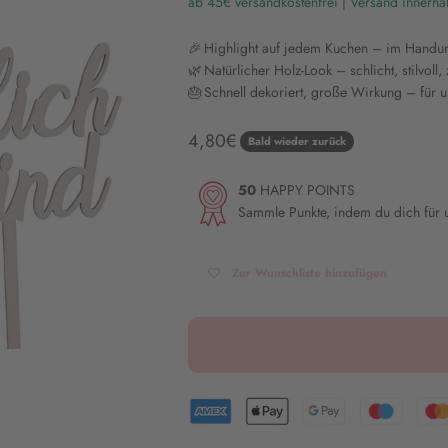
ab 45€ versandkostenfrei | Versand innerha
🎉 Highlight auf jedem Kuchen – im Handu
🌿 Natürlicher Holz-Look – schlicht, stilvoll, 
🎂 Schnell dekoriert, große Wirkung – für u
Angebot
4,80€
Bald wieder zurück
50
HAPPY POINTS
Sammle Punkte, indem du dich für
Zur Wunschliste hinzufügen