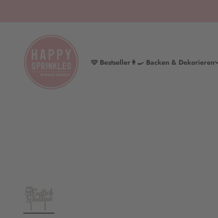
Zum Inhalt springen
HAPPY SPRINKLES | D2C
🩷 Bestseller
👩‍🍳 Backen & Dekorieren