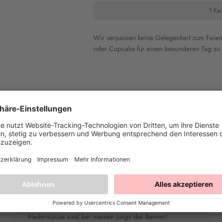
1 Kau
Wir verpassen keine Gelegenheit zum Feie
oder Cupcake für einen besonderen Tag z
Heike T.
"Nicht mehr ohne"
Meine Kiddies wollen nicht mehr ohne die bunten
Streusel backen! Gerade die Fußbälle und die
Fledermäuse sind bei meinen Jungs der Renner!