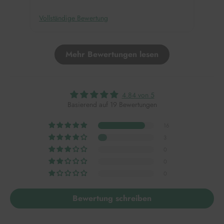
Vollständige Bewertung
Voll
Mehr Bewertungen lesen
4.84 von 5
Basierend auf 19 Bewertungen
16
3
0
0
0
Bewertung schreiben