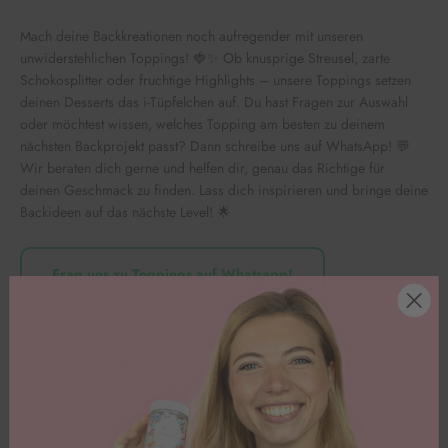
Mach deine Backkreationen noch aufregender mit unseren
unwiderstehlichen Toppings! 🍓✨ Ob knusprige Streusel, zarte
Schokosplitter oder fruchtige Highlights – unsere Toppings setzen
deinen Desserts das i-Tüpfelchen auf. Du hast Fragen zur Auswahl
oder möchtest wissen, welches Topping am besten zu deinem
nächsten Backprojekt passt? Dann schreibe uns auf WhatsApp! 💬
Wir beraten dich gerne und helfen dir, genau das Richtige für
deinen Geschmack zu finden. Lass dich inspirieren und bringe deine
Backideen auf das nächste Level! 🌟
Frag uns zu Toppings auf Whatsapp!
Beschreibung
Inhaltsstoffe