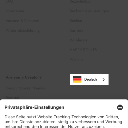
FAQ
Rezepteblog
Impressum
Backbox Abo kündigen
Versand & Retouren
Suchen
Widerrufsbelehrung
Karriere
Wholesale
HAPPY POINTS
Wishlist
Are you a Creator?
Deutsch
Join our Creator Family
Register
Log in