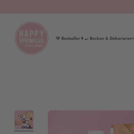
Zum Inhalt springen
HAPPY SPRINKLES | D2C
🩷 Bestseller
👩‍🍳 Backen & Dekorieren