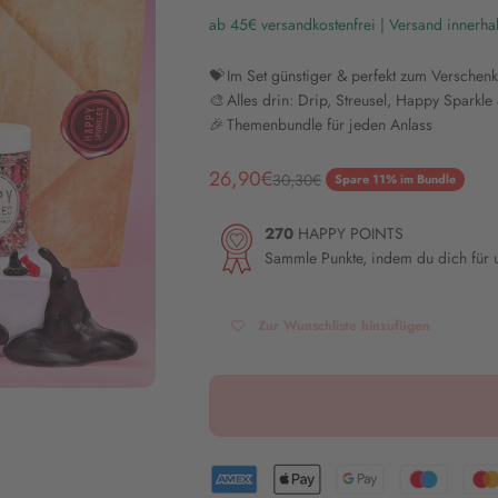
ab 45€ versandkostenfrei | Versand innerha
💝 Im Set günstiger & perfekt zum Verschen
🎨 Alles drin: Drip, Streusel, Happy Sparkl
🎉 Themenbundle für jeden Anlass
Angebot
26,90€
Regulärer Preis
30,30€
Spare 11% im Bundle
270
HAPPY POINTS
Sammle Punkte, indem du dich für
Zur Wunschliste hinzufügen