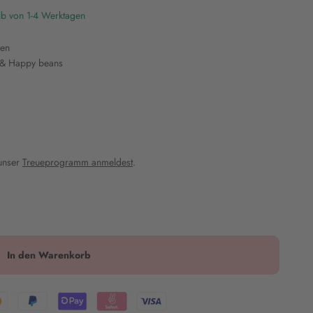
lb von 1-4 Werktagen
ken
e & Happy beans
 unser
Treueprogramm anmeldest
.
In den Warenkorb