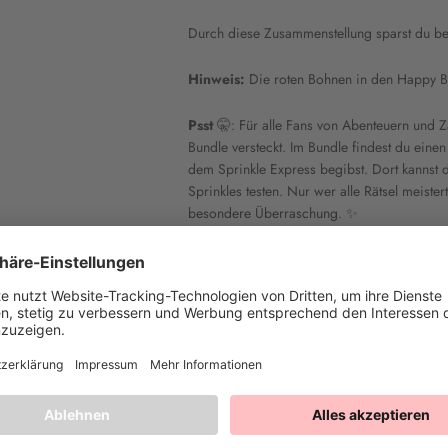
Durch diese Zusammenstellung sparst du be
Hinweis:
Die roten Bohnen in den Happy Be
Psst
🤫: Für alle Fans von Abenteuern und
Bundle versteckt. Im Bundle findest du einen
dem Sprinkle Express begibst. Dort kannst
Sprinkles testen. Nur wer alle Rätsel meist
besondere Überraschung. ✨
Inhaltsstoffe
Nährwerte pro 100g