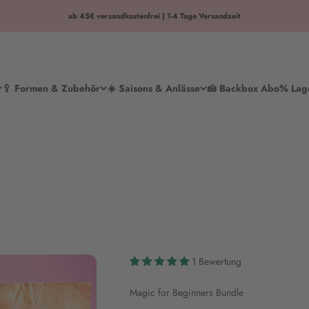
ab 45€ versandkostenfrei | 1-4 Tage Versandzeit
🥄 Formen & Zubehör
☀️ Saisons & Anlässe
🍰 Backbox Abo
% Lag
1 Bewertung
Magic for Beginners Bundle