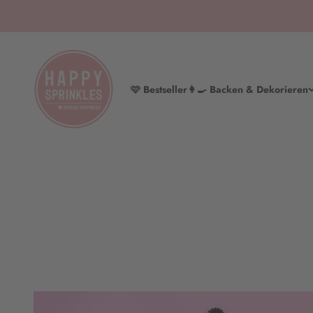
Zum Inhalt springen
HAPPY SPRINKLES | D2C
🩷 Bestseller
👩‍🍳 Backen & Dekorieren