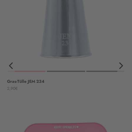
Gras-Tülle JEM 234
Angebot
2,90€