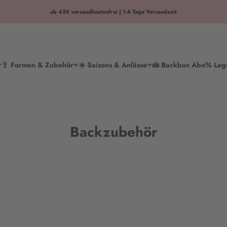
ab 45€ versandkostenfrei | 1-4 Tage Versandzeit
🥄 Formen & Zubehör
☀️ Saisons & Anlässe
🍰 Backbox Abo
% Lag
Backzubehör