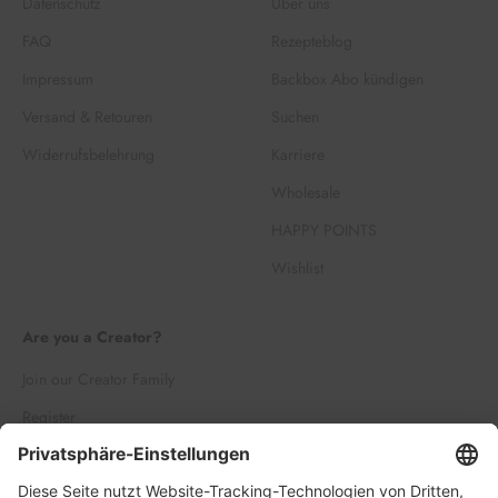
Datenschutz
Über uns
FAQ
Rezepteblog
Impressum
Backbox Abo kündigen
Versand & Retouren
Suchen
Widerrufsbelehrung
Karriere
Wholesale
HAPPY POINTS
Wishlist
Are you a Creator?
Join our Creator Family
Register
Log in