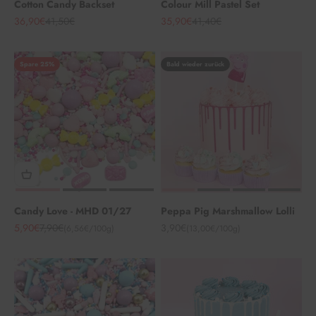
Cotton Candy Backset
Colour Mill Pastel Set
Angebot
Regulärer Preis
Angebot
Regulärer Preis
36,90€
41,50€
35,90€
41,40€
Spare 25%
Bald wieder zurück
Candy Love - MHD 01/27
Peppa Pig Marshmallow Lolli
Angebot
Regulärer Preis
Angebot
5,90€
7,90€
3,90€
(6,56€/100g)
(13,00€/100g)