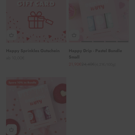
Happy Sprinkles Gutschein
Happy Drip - Pastel Bundle
Small
Angebot
ab 10,00€
Angebot
Regulärer Preis
21,90€
24,40€
(4,21€/100g)
Spare 10% im Bundle