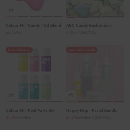
Colour Mill Candy - Oil Blend
ABC Candy Buchstaben
Angebot
Angebot
ab 6,90€
6,90€
(4,06€/100g)
Spare 13% im Set
Spare 13% im Bundle
Colour Mill Pool Party Set
Happy Drip - Pastel Bundle
Angebot
Regulärer Preis
Angebot
Regulärer Preis
35,90€
41,40€
27,20€
31,20€
(5,23€/100g)