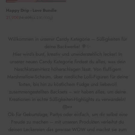
Happy Drip - Love Bundle
Angebot
Regulärer Preis
21,90€
24,40€
(4,21€/100g)
Willkommen in unserer Candy Kategorie – Süßigkeiten für
deine Backwerke! 🍭✨
Hier wird’s bunt, kreativ und unwiderstehlich lecker! In
unserer neuen Candy Kategorie findest du alles, was dein
Naschkatzen-Herz höherschlagen lässt. Von fluffigem
Marshmallow-Schaum, über niedliche Lolli-Figuren für deine
Torten, bis hin zu köstlichem Fudge und liebevoll
zusammengestellten Backsets – wir haben alles, um deine
Kreationen in echte Süßigkeiten-Highlights zu verwandeln!
🎂🍬
Ob für Geburtstage, Partys oder einfach, um dir selbst eine
Freude zu machen – mit unseren Produkten verleihst du
deinen Leckereien das gewisse WOW und machst sie zum