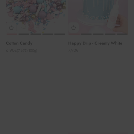
Cotton Candy
Happy Drip - Creamy White
Angebot
Angebot
6,90€
7,90€
(7,67€/100g)