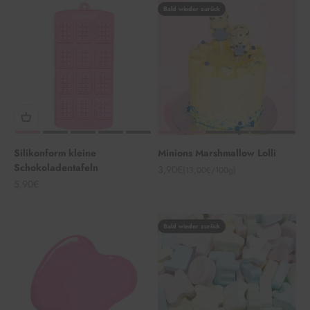
Bald wieder zurück
Silikonform kleine
Minions Marshmallow Lolli
Schokoladentafeln
Angebot
3,90€
(13,00€/100g)
Angebot
5,90€
Bald wieder zurück