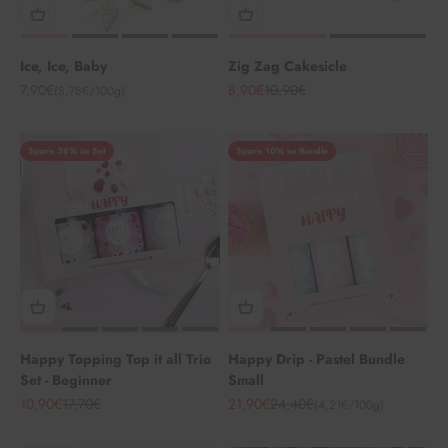
Ice, Ice, Baby
Zig Zag Cakesicle
Angebot
Angebot
Regulärer Preis
7,90€
8,90€
10,90€
(8,78€/100g)
Spare 38% im Set
Spare 10% im Bundle
Happy Topping Top it all Trio
Happy Drip - Pastel Bundle
Set - Beginner
Small
Angebot
Regulärer Preis
Angebot
Regulärer Preis
10,90€
17,70€
21,90€
24,40€
(4,21€/100g)