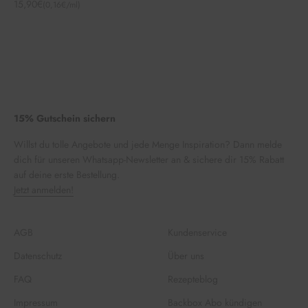
Angebot
15,90€
(0,16€/ml)
15% Gutschein sichern
Willst du tolle Angebote und jede Menge Inspiration? Dann melde
dich für unseren Whatsapp-Newsletter an & sichere dir 15% Rabatt
auf deine erste Bestellung.
Jetzt anmelden!
AGB
Kundenservice
Datenschutz
Über uns
FAQ
Rezepteblog
Impressum
Backbox Abo kündigen