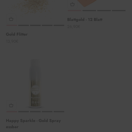
Blattgold - 12 Blatt
Angebot
26,90€
Gold Flitter
Angebot
13,90€
Happy Sparkle - Gold Spray
essbar