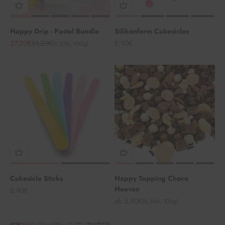
Happy Drip - Pastel Bundle
Silikonform Cakesicles
Angebot
Regulärer Preis
Angebot
27,20€
31,20€
8,90€
(5,23€/100g)
Cakesicle Sticks
Happy Topping Choco
Heaven
Angebot
2,90€
Angebot
ab 5,90€
(6,56€/100g)