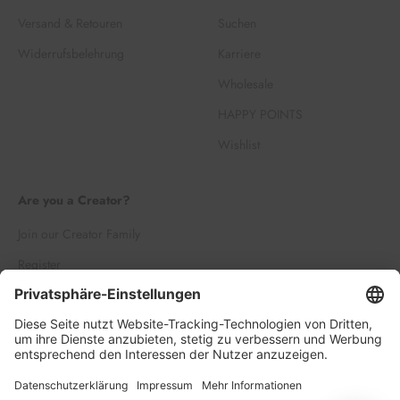
Versand & Retouren
Suchen
Widerrufsbelehrung
Karriere
Wholesale
HAPPY POINTS
Wishlist
Are you a Creator?
Join our Creator Family
Register
Log in