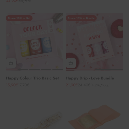
Angebot
Regulärer Preis
34,90€
44,70€
Spare 10% im Set
Spare 10% im Bundle
Happy Colour Trio Basic Set
Happy Drip - Love Bundle
Angebot
Regulärer Preis
Angebot
Regulärer Preis
15,90€
17,70€
21,90€
24,40€
(4,21€/100g)