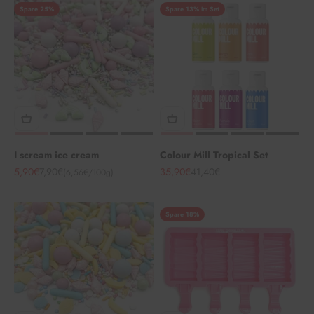
Spare 25%
Spare 13% im Set
I scream ice cream
Colour Mill Tropical Set
Angebot
Regulärer Preis
Angebot
Regulärer Preis
5,90€
7,90€
35,90€
41,40€
(6,56€/100g)
Spare 18%