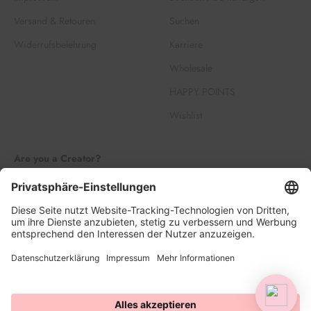
Versand & Retouren
Suchen
Widerrufsbelehrung
Karriere
Wholesale
HAPPY POINTS
Wishlist
Are you a Creator?
Join our Creator Family
Register
Log in