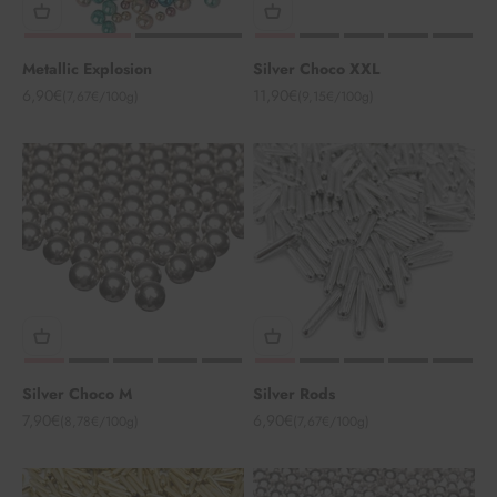
Metallic Explosion
Silver Choco XXL
Angebot
Angebot
6,90€
11,90€
(7,67€/100g)
(9,15€/100g)
Silver Choco M
Silver Rods
Angebot
Angebot
7,90€
6,90€
(8,78€/100g)
(7,67€/100g)