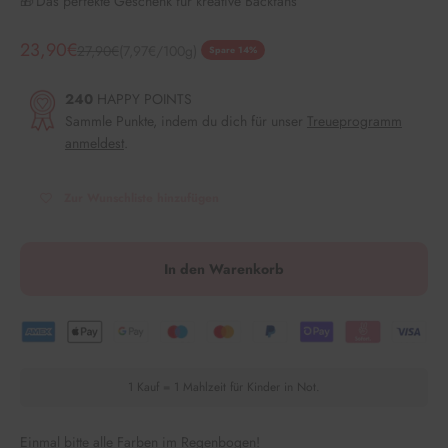
🎁 Das perfekte Geschenk für kreative Backfans
Angebot
23,90€
Regulärer Preis
27,90€
(7,97€/100g)
Spare 14%
240
HAPPY POINTS
Sammle Punkte, indem du dich für unser
Treueprogramm
anmeldest
.
Zur Wunschliste hinzufügen
In den Warenkorb
1 Kauf = 1 Mahlzeit für Kinder in Not.
Einmal bitte alle Farben im Regenbogen!