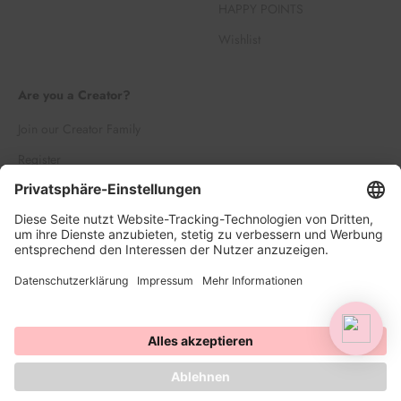
HAPPY POINTS
Wishlist
Are you a Creator?
Join our Creator Family
Register
Log in
© 2026, HAPPY SPRINKLES | D2C. Powered by Shopify