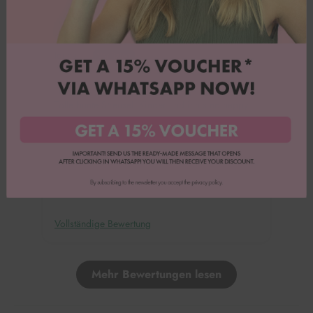
Iduna T.
Tolle bunte Streusel. Kinder und ich sind happy.
Vollständige Bewertung
Mehr Bewertungen lesen