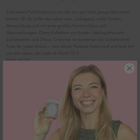
Eine wahre Farb-Explosion von der wir gar nicht genug bekommen
können 🤩. So sollte das Leben sein - aufregend, voller Farben,
Abwechslung und mit einer großen Portion Glanz und
Überraschungen. Diese Kollektion von bunten Lieblingsstreuseln,
Zuckerperlen und Choco Crunches ist momentan die farbenfrohste
Feier für jeden Anlass – lass deiner Fantasie freien Lauf und feier mit
uns das Leben, die Liebe & Glück! 💥🎨
MHD: 01/27
Inhaltsstoffe
Nährwerte pro 100g
Kundenbewertungen