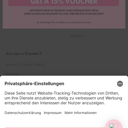
Widerrufsbelehrung
Karriere
Wholesale
HAPPY POINTS
Wishlist
Are you a Creator?
Join our Creator Family
Register
Log in