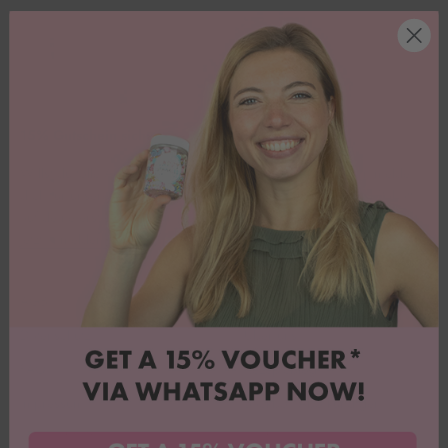
15% Gutschein sichern
Willst du tolle Angebote und jede Menge Inspiration? Dann melde
dich für unseren Whatsapp-Newsletter an & sichere dir 15% Rabatt
auf deine erste Bestellung.
Jetzt anmelden!
AGB
Kundenservice
Datenschutz
Über uns
FAQ
Rezepteblog
Impressum
Backbox Abo kündigen
Versand & Retouren
Suchen