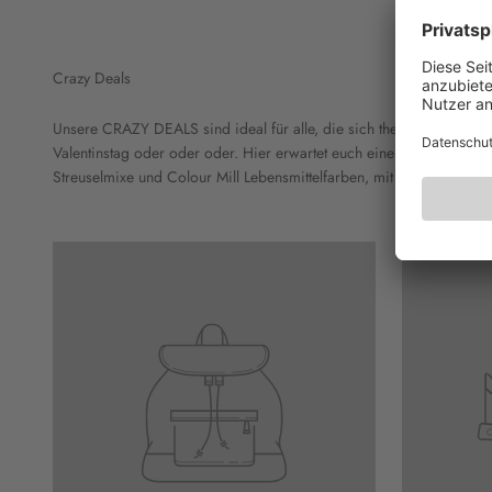
Crazy Deals
Unsere CRAZY DEALS sind ideal für alle, die sich thematisch so ric
Valentinstag oder oder oder. Hier erwartet euch eine sorgfältig z
Streuselmixe und Colour Mill Lebensmittelfarben, mit denen ihr in 