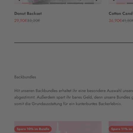
Donut Backset
Cotton Cand
Angebot
Regulärer Preis
Angebot
Regulä
29,90€
33,20€
36,90€
41,50
Backbundles
Mit unseren Backbundles erhaltet ihr eine besondere Auswahl unserer
abgestimmt. Außerdem spart ihr bares Geld, denn unsere Bundles gi
somit die Grundausstattung für ein kunterbuntes Backerlebnis.
Spare 10% im Bundle
Spare 11% im