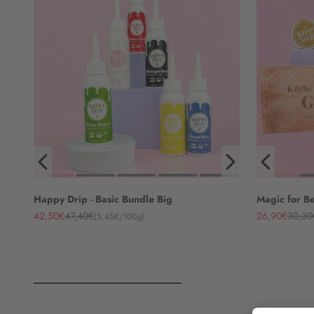
Happy Drip - Basic Bundle Big
Magic for B
Angebot
Regulärer Preis
Angebot
Regulä
42,50€
47,40€
26,90€
30,30
(5,45€/100g)