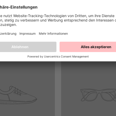
htig austoben wollen - sei es zum Sommer,
usammengestellte Auswahl unserer Happy Sprinkles
der Küche Vollgas geben könnt!