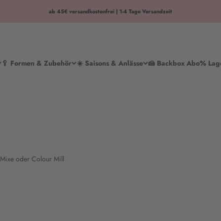
ab 45€ versandkostenfrei | 1-4 Tage Versandzeit
🥄 Formen & Zubehör
☀️ Saisons & Anlässe
🍰 Backbox Abo
% Lag
 Mixe oder Colour Mill