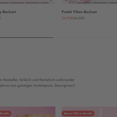
y Backset
Pastel Vibes Backset
rer Preis
Angebot
Regulärer Preis
€
34,90€
44,50€
 Bestseller, farblich und thematisch aufeinander
bt es zum günstigen Vorteilspreis. Besorgt euch
 Bundle
Spare 10% im Bundle