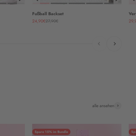
Fußball Backset
Ver
Angebot
Regulärer Preis
Ang
24,90€
27,90€
29,
Zurück
Vor
alle ansehen
Spare 15% im Bundle
Sp