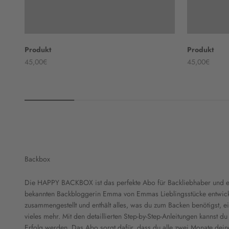
Produkt
Produkt
45,00€
45,00€
Backbox
Die HAPPY BACKBOX ist das perfekte Abo für Backliebhaber und ent
bekannten Backbloggerin Emma von Emmas Lieblingsstücke entwicke
zusammengestellt und enthält alles, was du zum Backen benötigst, ei
vieles mehr. Mit den detaillierten Step-by-Step-Anleitungen kannst du
Erfolg werden. Das Abo sorgt dafür, dass du alle zwei Monate deine 