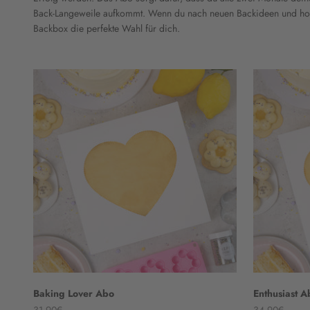
Back-Langeweile aufkommt. Wenn du nach neuen Backideen und hoch
Backbox die perfekte Wahl für dich.
Baking Lover Abo
Enthusiast A
Angebot
Angebot