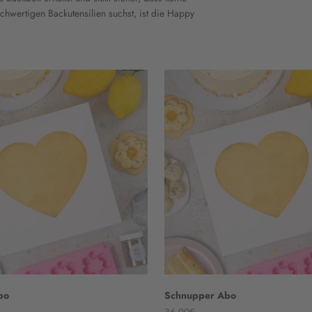
wertigen Backutensilien suchst, ist die Happy
bo
Schnupper Abo
Angebot