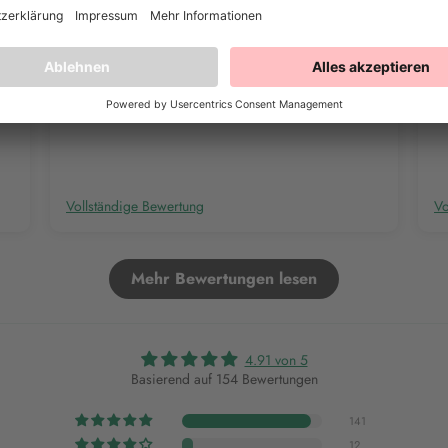
Color Mill
Br
Ich bin begeistert von den Farben, habe mir schon
Su
viele bestellt. Sind sehr zu empfehlen
oh
Vollständige Bewertung
Vo
Mehr Bewertungen lesen
4.91 von 5
Basierend auf 154 Bewertungen
141
12