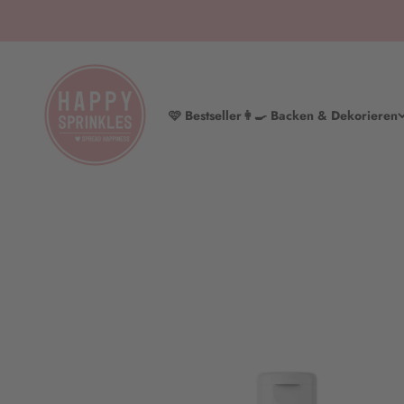
Zum Inhalt springen
HAPPY SPRINKLES | D2C
🩷 Bestseller
👩‍🍳 Backen & Dekorieren