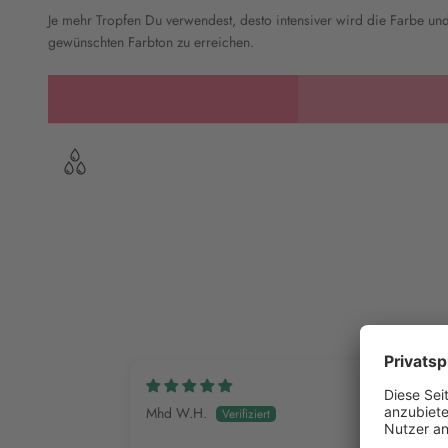
Je mehr Tropfen Du verwendest, desto intensiver wird die Farbe u
gewünschten Farbton zu erreichen.
Mhd W.H.