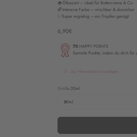
🧁 Ölbasiert – ideal für Buttercreme & Co.
🌈 Intensive Farbe – mischbar & dosierbar
✨ Super ergiebig – ein Tropfen genügt
Angebot
6,90€
70
HAPPY POINTS
Sammle Punkte, indem du dich für
Zur Wunschliste hinzufügen
Größe:
20ml
20ml