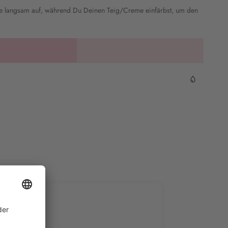
rbe langsam auf, während Du Deinen Teig/Creme einfärbst, um den
andy G.
Stefanie D.