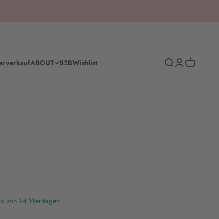
Suche
Anmelden
Warenkorb
erverkauf
ABOUT
B2B
Wishlist
lb von 1-4 Werktagen