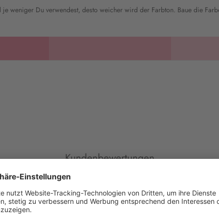
nd je weniger Du verwendest, desto weicher wird der Farbton. Baue die Fa
Kundenbewertungen
Alina H.
M