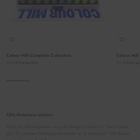
Colour Mill Complete Collection
Colour Mill 
Angebot
Regulärer Preis
Angebot
Regul
299,00€
414,00€
35,90€
41,4
15% Gutschein sichern
Willst du tolle Angebote und jede Menge Inspiration? Dann melde
dich für unseren Whatsapp-Newsletter an & sichere dir 15% Rabatt