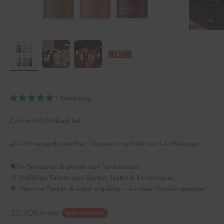
1 Bewertung
Colour Mill Outback Set
ab 45€ versandkostenfrei | Versand innerhalb von 1-4 Werktagen
💝 Im Set sparen & perfekt zum Verschenken
🎨 Vielfältige Farben zum Starten, Testen & Kombinieren
🌟 Intensive Farben & super ergiebig – ein paar Tropfen genügen
Angebot
35,90€
Regulärer Preis
41,40€
Spare 13% im Set