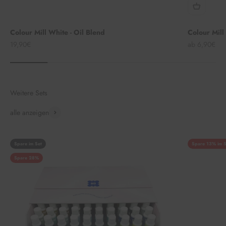
Colour Mill White - Oil Blend
Colour Mill
Angebot
Angebot
19,90€
ab 6,90€
Weitere Sets
alle anzeigen
Spare im Set
Spare 13% im S
Spare 28%