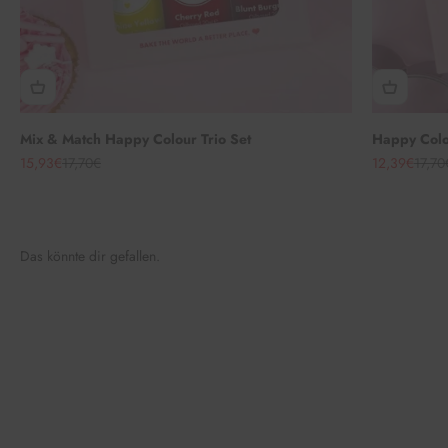
Mix & Match Happy Colour Trio Set
Happy Colou
Angebot
Regulärer Preis
Angebot
Regul
15,93€
17,70€
12,39€
17,70
Das könnte dir gefallen.