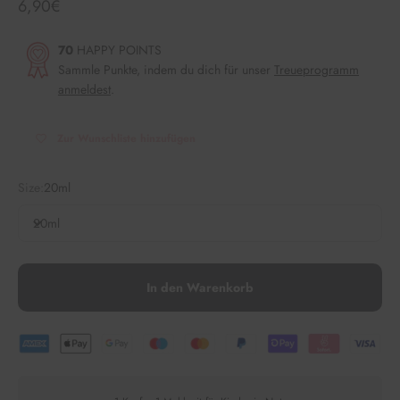
Angebot
6,90€
70
HAPPY POINTS
Sammle Punkte, indem du dich für unser
Treueprogramm
anmeldest
.
Zur Wunschliste hinzufügen
Size:
20ml
20ml
In den Warenkorb