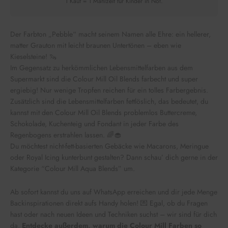
1 Kauf = 1 Mahlzeit für Kinder in Not.
Der Farbton „Pebble“ macht seinem Namen alle Ehre: ein hellerer,
matter Grauton mit leicht braunen Untertönen – eben wie
Kieselsteine! 🦦
Im Gegensatz zu herkömmlichen Lebensmittelfarben aus dem
Supermarkt sind die Colour Mill Oil Blends farbecht und super
ergiebig! Nur wenige Tropfen reichen für ein tolles Farbergebnis.
Zusätzlich sind die Lebensmittelfarben fettlöslich, das bedeutet, du
kannst mit den Colour Mill Oil Blends problemlos Buttercreme,
Schokolade, Kuchenteig und Fondant in jeder Farbe des
Regenbogens erstrahlen lassen. 🌈🧁
Du möchtest nicht-fett-basierten Gebäcke wie Macarons, Meringue
oder Royal Icing kunterbunt gestalten? Dann schau’ dich gerne in der
Kategorie “Colour Mill Aqua Blends” um.
Ab sofort kannst du uns auf WhatsApp erreichen und dir jede Menge
Backinspirationen direkt aufs Handy holen! 💌 Egal, ob du Fragen
hast oder nach neuen Ideen und Techniken suchst – wir sind für dich
da.
Entdecke außerdem, warum die Colour Mill Farben so