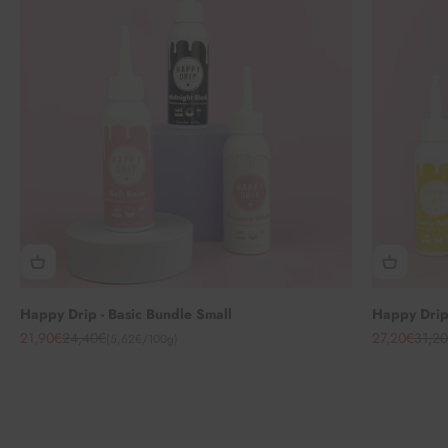
Happy Drip - Basic Bundle Small
Happy Drip 
Angebot
Regulärer Preis
Angebot
Regul
21,90€
24,40€
27,20€
31,2
(5,62€/100g)