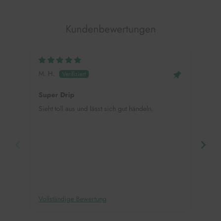
Kundenbewertungen
M. H.
Mei
Super Drip
Hap
Sieht toll aus und lässt sich gut händeln.
Supe
mehr
eink
Deko
Vollständige Bewertung
Voll