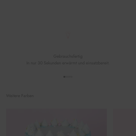
Gebrauchsfertig
In nur 30 Sekunden erwärmt und einsatzbereit.
Gehe zu Element 1
Gehe zu Element 2
Gehe zu Element 3
Gehe zu Element 4
Gehe zu Element 5
Weitere Farben