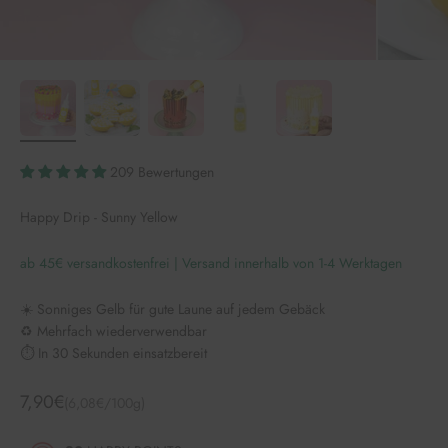
209 Bewertungen
Happy Drip - Sunny Yellow
ab 45€ versandkostenfrei | Versand innerhalb von 1-4 Werktagen
☀️ Sonniges Gelb für gute Laune auf jedem Gebäck
♻️ Mehrfach wiederverwendbar
⏱️ In 30 Sekunden einsatzbereit
Angebot
7,90€
(6,08€/100g)