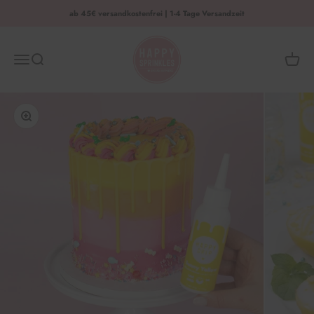
Zum Inhalt springen
ab 45€ versandkostenfrei | 1-4 Tage Versandzeit
HAPPY SPRINKLES | D2C
Menü
Suche
Waren
Bild vergrößern