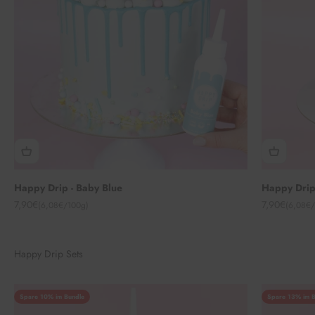
Happy Drip - Baby Blue
Happy Drip
Angebot
Angebot
7,90€
7,90€
(6,08€/100g)
(6,08€/
Happy Drip Sets
Spare 10% im Bundle
Spare 13% im B