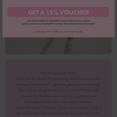
Wer ist eigentlich Anna?
Hallo! Ich bin Anna, 28 Jahre jung und komme aus dem
schönen Frankenland – genauer gesagt aus Nürnberg.
Dort wohne ich gemeinsam mit meinem Partner und
unseren fünf Katzen, die mindestens genauso viel
Aufmerksamkeit wollen wie meine Törtchen.
Schon als kleines Mädchen stand ich mit meiner Oma in
der Küche und habe die leckersten Rezepte nach echter