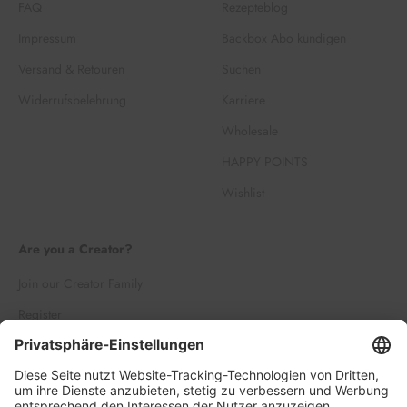
FAQ
Rezepteblog
Impressum
Backbox Abo kündigen
Versand & Retouren
Suchen
Widerrufsbelehrung
Karriere
Wholesale
HAPPY POINTS
Wishlist
Are you a Creator?
Join our Creator Family
Register
Log in