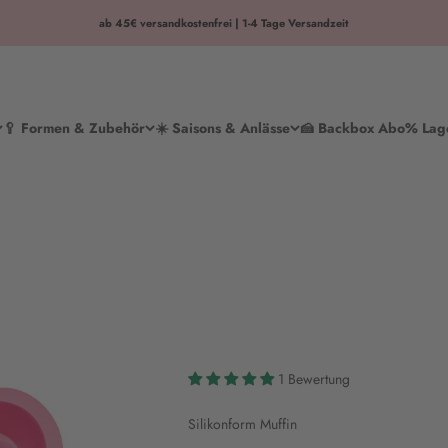
ab 45€ versandkostenfrei | 1-4 Tage Versandzeit
🥄 Formen & Zubehör
☀️ Saisons & Anlässe
🍰 Backbox Abo
% Lag
1 Bewertung
Silikonform Muffin