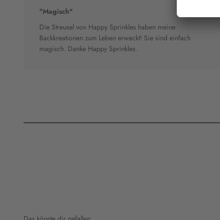
"Magisch"
Die Streusel von Happy Sprinkles haben meine
Backkreationen zum Leben erweckt! Sie sind einfach
magisch. Danke Happy Sprinkles.
Das könnte dir gefallen.