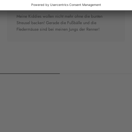
"Nicht mehr ohne"
Meine Kiddies wollen nicht mehr ohne die bunten
Streusel backen! Gerade die Fußbälle und die
Fledermäuse sind bei meinen Jungs der Renner!