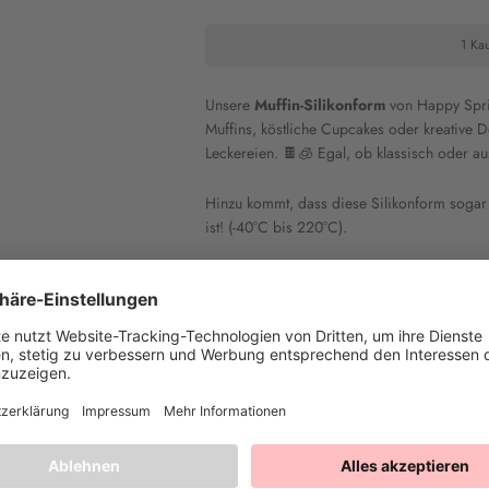
1 Kau
Unsere
Muffin-Silikonform
von Happy Sprink
Muffins, köstliche Cupcakes oder kreative 
Leckereien. 🍫🧊 Egal, ob klassisch oder au
Hinzu kommt, dass diese Silikonform sogar 
ist! (-40°C bis 220°C).
Heike T.