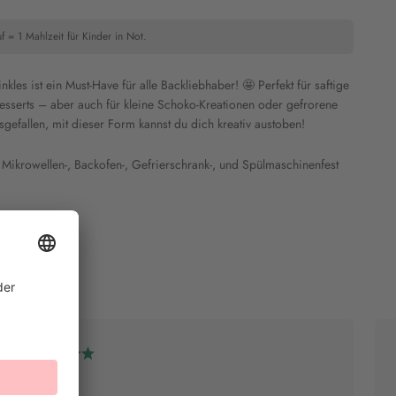
f = 1 Mahlzeit für Kinder in Not.
les ist ein Must-Have für alle Backliebhaber! 🤩 Perfekt für saftige
Desserts – aber auch für kleine Schoko-Kreationen oder gefrorene
sgefallen, mit dieser Form kannst du dich kreativ austoben!
Mikrowellen-, Backofen-, Gefrierschrank-, und Spülmaschinenfest
Sanni B.