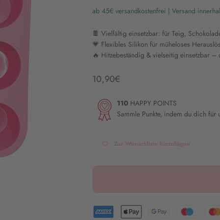
ab 45€ versandkostenfrei | Versand innerha
🍫 Vielfältig einsetzbar: für Teig, Schokola
💗 Flexibles Silikon für müheloses Herausl
🔥 Hitzebeständig & vielseitig einsetzbar –
Angebot
10,90€
110
HAPPY POINTS
Sammle Punkte, indem du dich für
Zur Wunschliste hinzufügen