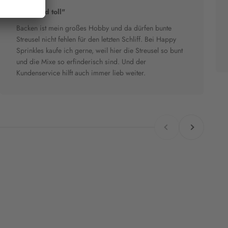
"Bunt und toll"
Backen ist mein großes Hobby und da dürfen bunte
Streusel nicht fehlen für den letzten Schliff. Bei Happy
Sprinkles kaufe ich gerne, weil hier die Streusel so bunt
und die Mixe so erfinderisch sind. Und der
Kundenservice hilft auch immer lieb weiter.
Zurück
Vor