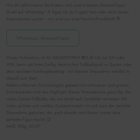
Hol dir jetzt kreative Backideen und unsere besten Streusel-Tipps
direkt auf WhatsApp! 🎉 Egal, ob du Fragen hast oder nach neuen
Inspirationen suchst – wir sind nur eine Nachricht entfernt! 💬
WhatsApp: Streusel-Tipps
Dieser Fußballmix ist für SIEGERTYPEN ⚽️💪🏼 Ob zur EM oder
WM, beim nächsten Derby, heimischen Fußballspiel im Garten oder
dem nächsten Kindergeburtstag - mit diesem Streuselmix werdet ihr
überall zum Star!
Neben silbernen Schokokugeln gepaart mit schwarzen und grünen
Schokoperlen sind das Highlight dieses Streuselmixes ganz klar die
vielen Zucker-Fußbälle, die uns direkt aufs Spielfeld versetzen! Mit
vielen grünen und weißen Zuckerstreuseln ist ruck zuck der perfekte
Streuselmix geboren, der auch abseits vom Rasen immer eine
perfekte Figur macht! 😉
MHD 180g: 01/27