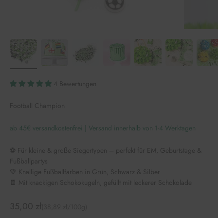
4 Bewertungen
Football Champion
ab 45€ versandkostenfrei | Versand innerhalb von 1-4 Werktagen
⚽ Für kleine & große Siegertypen – perfekt für EM, Geburtstage &
Fußballpartys
💚 Knallige Fußballfarben in Grün, Schwarz & Silber
🍫 Mit knackigen Schokokugeln, gefüllt mit leckerer Schokolade
Angebot
35,00 zł
(38,89 zł/100g)