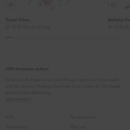
Pastel Vibes
Birthday P
Angebot
Angebot
ab 35,00 zł
ab 35,00 zł
(38,89 zł/100g)
(
15% Gutschein sichern
Willst du tolle Angebote und jede Menge Inspiration? Dann melde
dich für unseren Whatsapp-Newsletter an & sichere dir 15% Rabatt
auf deine erste Bestellung.
Jetzt anmelden!
AGB
Kundenservice
Datenschutz
Über uns