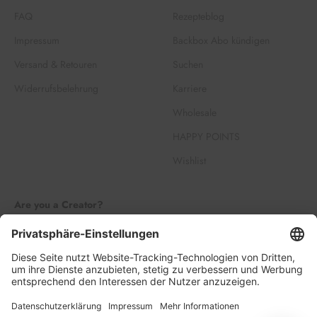
FAQ
Rezepteblog
Impressum
Backbox Abo kündigen
Versand & Retouren
Suchen
Widerrufsbelehrung
Karriere
Wholesale
HAPPY POINTS
Wishlist
Are you a Creator?
Join our Creator Family
Register
Log in