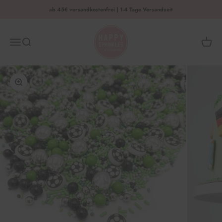
Zum Inhalt springen
ab 45€ versandkostenfrei | 1-4 Tage Versandzeit
HAPPY SPRINKLES | D2C
Menü
Suche
Waren
Bild vergrößern