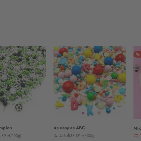
Sp
ampion
As easy as ABC
Mix
Angebot
Ang
35,00 zł
70,0
8,89 zł/100g)
(38,89 zł/100g)