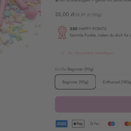
🍫 Mit Schokokugeln – gefüllt mit zartschm
Angebot
35,00 zł
(38,89 zł/100g)
350
HAPPY POINTS
Sammle Punkte, indem du dich für
Zur Wunschliste hinzufügen
Größe:
Beginner (90g)
Beginner (90g)
Enthusiast (180g