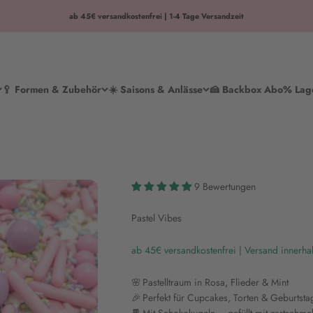
ab 45€ versandkostenfrei | 1-4 Tage Versandzeit
🥄 Formen & Zubehör
☀️ Saisons & Anlässe
🍰 Backbox Abo
% Lag
9 Bewertungen
Pastel Vibes
ab 45€ versandkostenfrei | Versand innerha
🌸 Pastelltraum in Rosa, Flieder & Mint
🎉 Perfekt für Cupcakes, Torten & Geburtsta