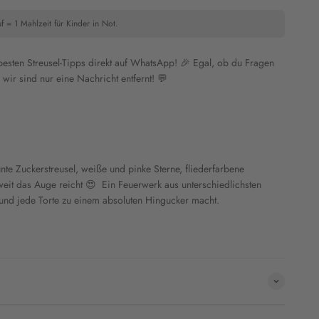
f = 1 Mahlzeit für Kinder in Not.
 besten Streusel-Tipps direkt auf WhatsApp! 🎉 Egal, ob du Fragen
wir sind nur eine Nachricht entfernt! 💬
nte Zuckerstreusel, weiße und pinke Sterne, fliederfarbene
eit das Auge reicht 😍 Ein Feuerwerk aus unterschiedlichsten
und jede Torte zu einem absoluten Hingucker macht.