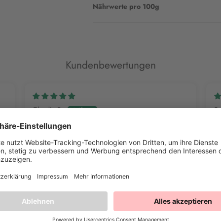
Nährwerte pro 100g
Kundenbewertungen
Claudia B.
Sa
Wunderschön
S
Ich habe für die Adventsbäckerei so ein paar tolle
Di
Ideen in Pastell und freue mich sehr über die Streusel
Ey
mi