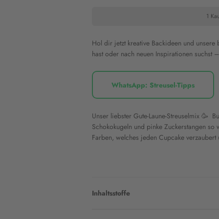
1 Kau
Hol dir jetzt kreative Backideen und unsere
hast oder nach neuen Inspirationen suchst – 
WhatsApp: Streusel-Tipps
Unser liebster Gute-Laune-Streuselmix 🥳 Bu
Schokokugeln und pinke Zuckerstangen so w
Farben, welches jeden Cupcake verzaubert 
Inhaltsstoffe