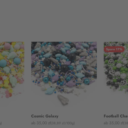
Spare 17%
Cosmic Galaxy
Football Ch
Angebot
Angebot
ab 35,00 zł
ab 35,00 zł
g)
(38,89 zł/100g)
(3