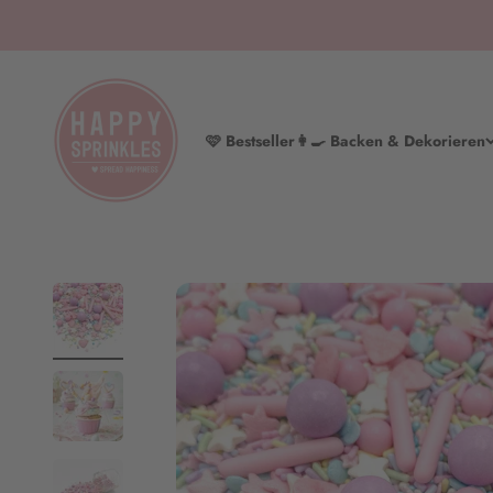
Zum Inhalt springen
HAPPY SPRINKLES | D2C
🩷 Bestseller
👩‍🍳 Backen & Dekorieren