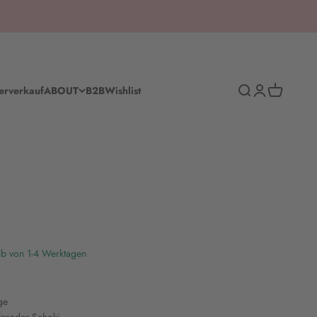
Suche
Anmelden
Warenkorb
erverkauf
ABOUT
B2B
Wishlist
lb von 1-4 Werktagen
ge