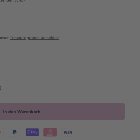
elzender Schoki
 unser
Treueprogramm anmeldest
.
)
In den Warenkorb