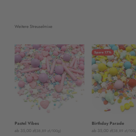
Weitere Streuselmixe
Spare 17%
Pastel Vibes
Birthday Parade
Angebot
Angebot
ab 35,00 zł
ab 35,00 zł
(38,89 zł/100g)
(38,89 zł/100