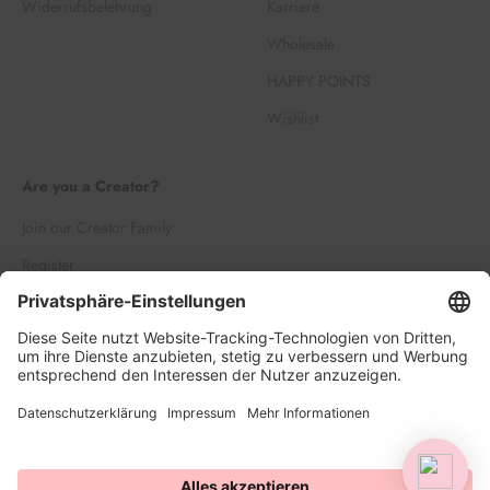
Widerrufsbelehrung
Karriere
Wholesale
HAPPY POINTS
Wishlist
Are you a Creator?
Join our Creator Family
Register
Log in