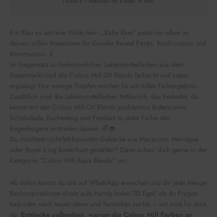
1 Kauf = 1 Mahlzeit für Kinder in Not.
Ein Blau so zart wie Wölkchen - „Baby Blue“ passt vor allem zu
deinen süßen Kreationen für Gender Reveal Partys, Konfirmation und
Kommunion. 🍼
Im Gegensatz zu herkömmlichen Lebensmittelfarben aus dem
Supermarkt sind die Colour Mill Oil Blends farbecht und super
ergiebig! Nur wenige Tropfen reichen für ein tolles Farbergebnis.
Zusätzlich sind die Lebensmittelfarben fettlöslich, das bedeutet, du
kannst mit den Colour Mill Oil Blends problemlos Buttercreme,
Schokolade, Kuchenteig und Fondant in jeder Farbe des
Regenbogens erstrahlen lassen. 🌈🧁
Du möchtest nicht-fett-basierten Gebäcke wie Macarons, Meringue
oder Royal Icing kunterbunt gestalten? Dann schau’ dich gerne in der
Kategorie “Colour Mill Aqua Blends” um.
Ab sofort kannst du uns auf WhatsApp erreichen und dir jede Menge
Backinspirationen direkt aufs Handy holen! 💌 Egal, ob du Fragen
hast oder nach neuen Ideen und Techniken suchst – wir sind für dich
da.
Entdecke außerdem, warum die Colour Mill Farben so