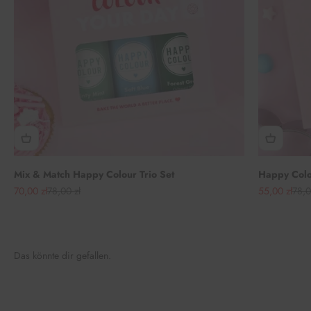
Mix & Match Happy Colour Trio Set
Happy Colou
Angebot
Regulärer Preis
Angebot
Regu
70,00 zł
78,00 zł
55,00 zł
78,0
Das könnte dir gefallen.