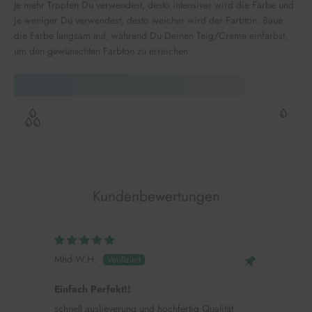
Je mehr Tropfen Du verwendest, desto intensiver wird die Farbe und
je weniger Du verwendest, desto weicher wird der Farbton. Baue
die Farbe langsam auf, während Du Deinen Teig/Creme einfärbst,
um den gewünschten Farbton zu erreichen.
Kundenbewertungen
Mhd W.H.
Alin
Einfach Perfekt!!
Colo
schnell auslieverung und hochfertig Qualität
Ich 