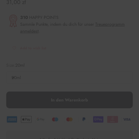
Angebot
31,00 zł
310
HAPPY POINTS
Sammle Punkte, indem du dich für unser
Treueprogramm
anmeldest
.
Add to wish list
Size:
20ml
20ml
In den Warenkorb