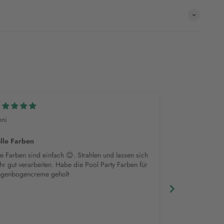
nni
Maria L.
lle Farben
Tolle Farben
e Farben sind einfach 😊. Strahlen und lassen sich
Freue mich scho
gut verarbeiten. Habe die Pool Party Farben für
allem das Plätzc
genbogencreme geholt
den Farben sup