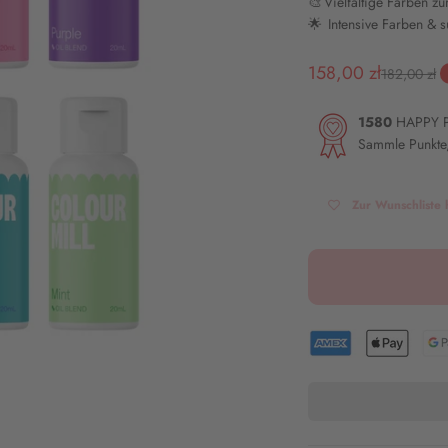
🎨 Vielfältige Farben z
🌟 Intensive Farben & 
Angebot
158,00 zł
Regulärer P
182,00 zł
1580
HAPPY 
Sammle Punkte,
Zur Wunschliste 