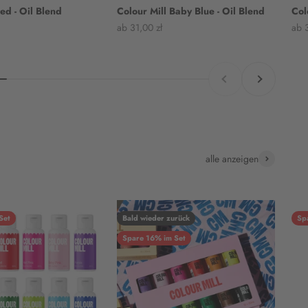
ed - Oil Blend
Colour Mill Baby Blue - Oil Blend
Col
Angebot
Ang
ab 31,00 zł
ab 3
Zurück
Vor
alle anzeigen
Set
Bald wieder zurück
Sp
Spare 16% im Set