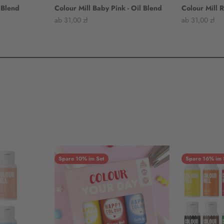
l Blend
Colour Mill Baby Pink - Oil Blend
Colour Mill R
Angebot
Angebot
ab 31,00 zł
ab 31,00 zł
Spare 10% im Set
Spare 16% im 