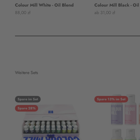
Colour Mill White - Oil Blend
Colour Mill Black - Oi
Angebot
Angebot
88,00 zł
ab 31,00 zł
Weitere Sets
Spare im Set
Spare 13% im Set
Spare 28%