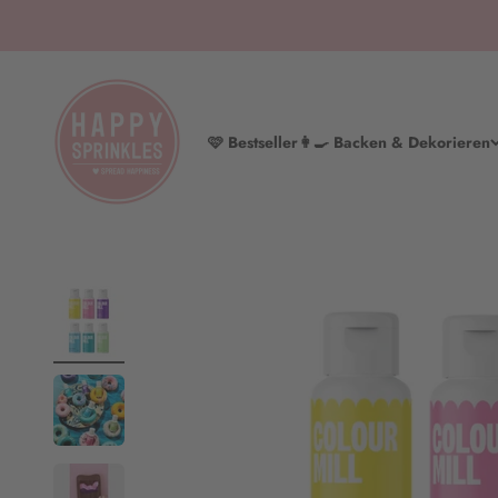
Zum Inhalt springen
HAPPY SPRINKLES | D2C
🩷 Bestseller
👩‍🍳 Backen & Dekorieren