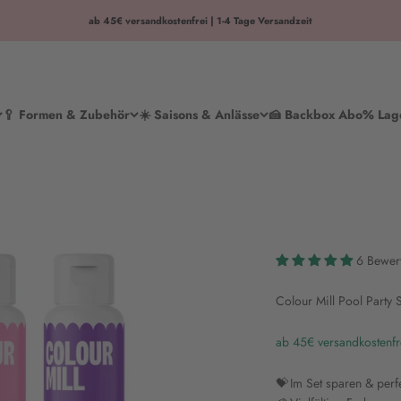
ab 45€ versandkostenfrei | 1-4 Tage Versandzeit
🥄 Formen & Zubehör
☀️ Saisons & Anlässe
🍰 Backbox Abo
% Lag
6 Bewer
Colour Mill Pool Party 
ab 45€ versandkostenfr
💝 Im Set sparen & per