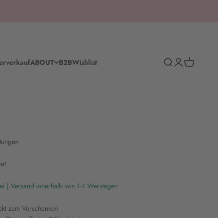
Suche
Anmelden
Warenkorb
erverkauf
ABOUT
B2B
Wishlist
tungen
Set
ei | Versand innerhalb von 1-4 Werktagen
fekt zum Verschenken