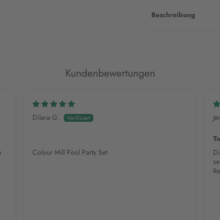
Beschreibung
Kundenbewertungen
Dilara G.
Je
To
m
Colour Mill Pool Party Set
Di
sehr 
Re