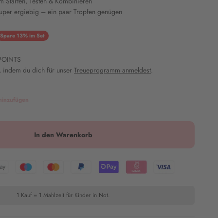
um Starten, Testen & Kombinieren
super ergiebig – ein paar Tropfen genügen
reis
Spare 13% im Set
POINTS
 indem du dich für unser
Treueprogramm anmeldest
.
hinzufügen
In den Warenkorb
1 Kauf = 1 Mahlzeit für Kinder in Not.