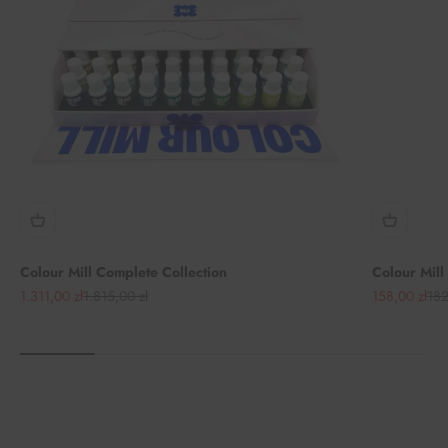
Colour Mill Complete Collection
Colour Mill 
Angebot
Regulärer Preis
Angebot
Reg
1.311,00 zł
1.815,00 zł
158,00 zł
182