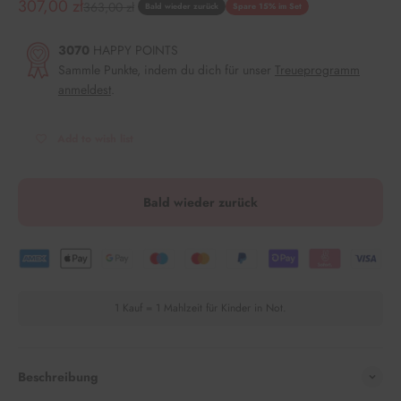
Angebot
307,00 zł
Regulärer Preis
363,00 zł
Bald wieder zurück
Spare 15% im Set
3070
HAPPY POINTS
Sammle Punkte, indem du dich für unser
Treueprogramm
anmeldest
.
Add to wish list
Bald wieder zurück
1 Kauf = 1 Mahlzeit für Kinder in Not.
Beschreibung