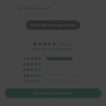
Vollständige Bewertung
Voll
Mehr Bewertungen lesen
5.00 von 5
Basierend auf 8 Bewertungen
8
0
0
0
0
Bewertung schreiben