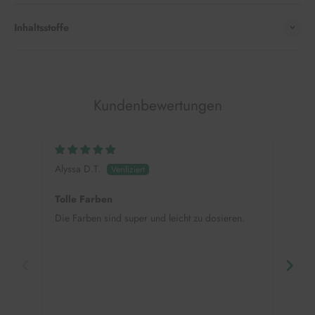
Inhaltsstoffe
Kundenbewertungen
Alyssa D.T.
Nic
Tolle Farben
Me
Die Farben sind super und leicht zu dosieren.
Dies
Meng
Farb
auf 