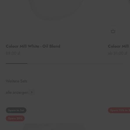
Colour Mill White - Oil Blend
Colour Mill
Angebot
Angebot
88,00 zł
ab 31,00 zł
Weitere Sets
alle anzeigen
Spare im Set
Spare 13% im S
Spare 28%