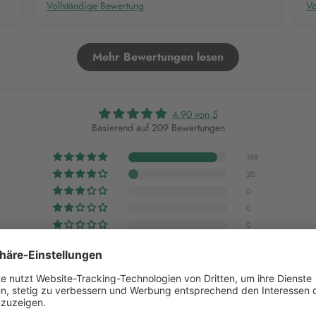
Vollständige Bewertung
Vo
Mehr Bewertungen lesen
4.90 von 5
Basierend auf 209 Bewertungen
189
20
0
0
0
Bewertung schreiben