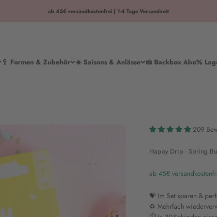
ab 45€ versandkostenfrei | 1-4 Tage Versandzeit
🥄 Formen & Zubehör
☀️ Saisons & Anlässe
🍰 Backbox Abo
% Lag
209 Bew
Happy Drip - Spring Bu
ab 45€ versandkostenfr
💝 Im Set sparen & per
♻️ Mehrfach wiederve