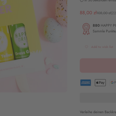
⏱️ In 30 Sekunden einsa
Angebot
88,00 zł
Regulärer Pr
108,00 zł
(22
880
HAPPY P
Sammle Punkte,
Add to wish list
Verleihe deinen Backkr