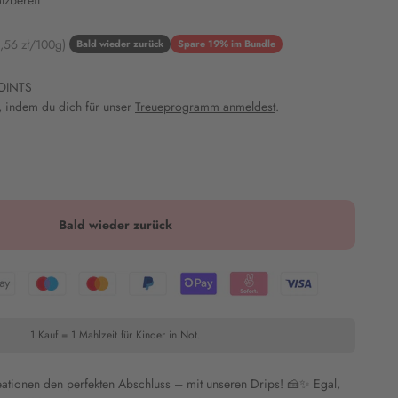
tzbereit
eis
,56 zł/100g)
Bald wieder zurück
Spare 19% im Bundle
OINTS
 indem du dich für unser
Treueprogramm anmeldest
.
Bald wieder zurück
1 Kauf = 1 Mahlzeit für Kinder in Not.
eationen den perfekten Abschluss – mit unseren Drips! 🍰✨ Egal,