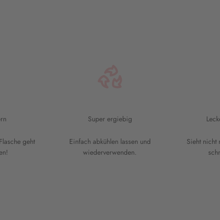
rn
Super ergiebig
Leck
Flasche geht
Einfach abkühlen lassen und
Sieht nicht
en!
wiederverwenden.
sch