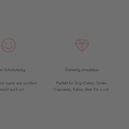
er Schokoladig
Vielseitig einsetzbar
 nur super aus sondern
Perfekt für Drip Cakes, Torten,
meckt auch so!
Cupcakes, Kekse, über Eis u.v.m.