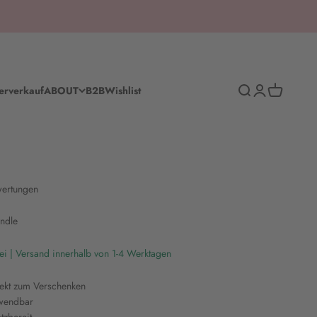
Suche
Anmelden
Warenkorb
erverkauf
ABOUT
B2B
Wishlist
ertungen
ndle
ei | Versand innerhalb von 1-4 Werktagen
fekt zum Verschenken
rwendbar