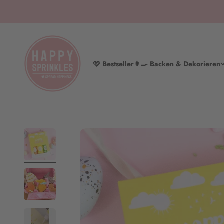
Zum Inhalt springen
HAPPY SPRINKLES | D2C
🩷 Bestseller
👩‍🍳 Backen & Dekorieren