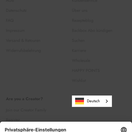
AGB
Kundenservice
Datenschutz
Über uns
FAQ
Rezepteblog
Impressum
Backbox Abo kündigen
Versand & Retouren
Suchen
Widerrufsbelehrung
Karriere
Wholesale
HAPPY POINTS
Wishlist
Are you a Creator?
Deutsch
Join our Creator Family
Register
Log in