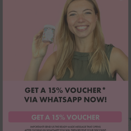
einsetzbar für Cupcakes, Torten, Muffins, Cookies & Schokoküsse.
Perfekt für kleine Krümelmonster, spooky Cakes & witzige Deko-
Momente. Einfach auflegen (Frosting, Fondant oder Schokolade),
leicht andrücken – fertig! Klare Konturen, großer Ausdruck – von
cute bis spooky. 👀
Maße: 10x8x4 mm
Menge: 63 Stück
Inhaltsstoffe
Danke für Euer Feedback!
Emily B.
Heike T.