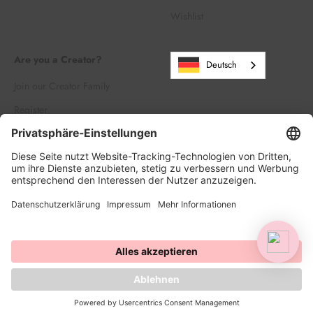
Wishlist
Are you a Creator?
Deutsch
Join our Creator Family
Register
Log in
© 2026, HAPPY SPRINKLES | D2C. Powered by Shopify