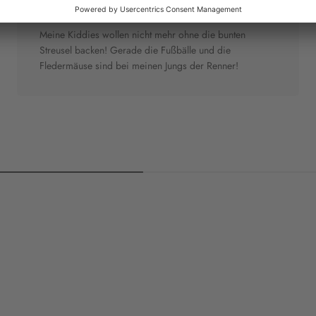
"Nicht mehr ohne"
Meine Kiddies wollen nicht mehr ohne die bunten
Streusel backen! Gerade die Fußbälle und die
Fledermäuse sind bei meinen Jungs der Renner!