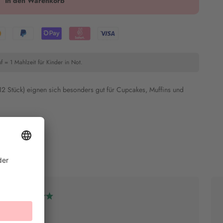
In den Warenkorb
f = 1 Mahlzeit für Kinder in Not.
12 Stück) eignen sich besonders gut für Cupcakes, Muffins und
Sanni B.