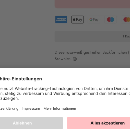
1 Kau
Diese rosa-weiß gestreiften Backförmchen (
Brownies
.
🎂
Heike T.