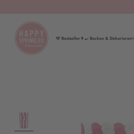
Zum Inhalt springen
HAPPY SPRINKLES | D2C
🩷 Bestseller
👩‍🍳 Backen & Dekorieren