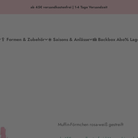
ab 45€ versandkostenfrei | 1-4 Tage Versandzeit
🥄 Formen & Zubehör
☀️ Saisons & Anlässe
🍰 Backbox Abo
% Lag
Muffin-Förmchen rosa-weiß gestreift