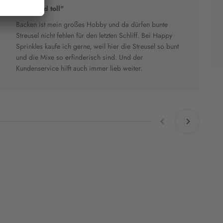
"Bunt und toll"
Backen ist mein großes Hobby und da dürfen bunte
Streusel nicht fehlen für den letzten Schliff. Bei Happy
Sprinkles kaufe ich gerne, weil hier die Streusel so bunt
und die Mixe so erfinderisch sind. Und der
Kundenservice hilft auch immer lieb weiter.
Zurück
Vor