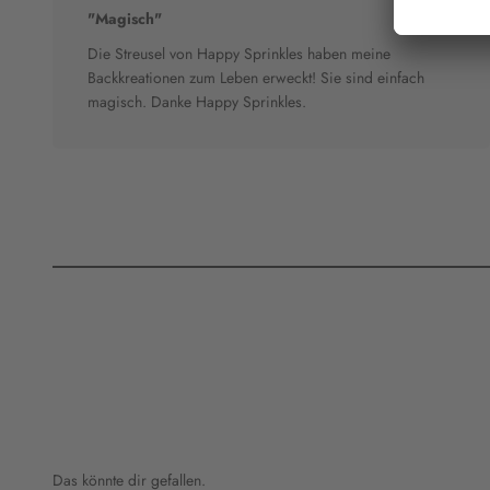
"Magisch"
Die Streusel von Happy Sprinkles haben meine
Backkreationen zum Leben erweckt! Sie sind einfach
magisch. Danke Happy Sprinkles.
Das könnte dir gefallen.