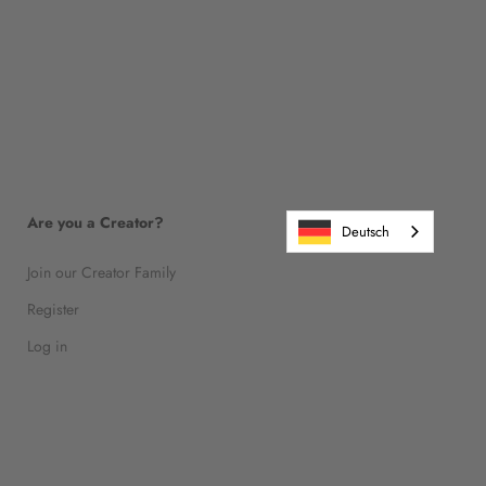
Are you a Creator?
Deutsch
Join our Creator Family
Register
Log in