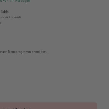
lb von 1-4 Werktagen
 Table
n oder Desserts
n
 unser
Treueprogramm anmeldest
.