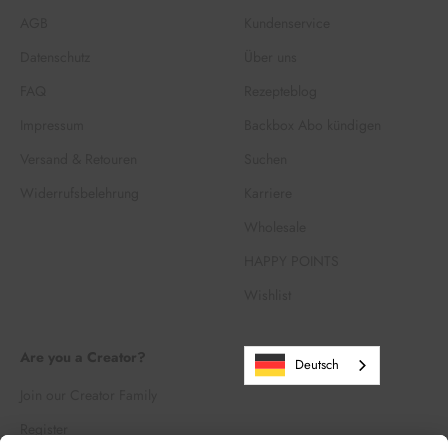
AGB
Kundenservice
Datenschutz
Über uns
FAQ
Rezepteblog
Impressum
Backbox Abo kündigen
Versand & Retouren
Suchen
Widerrufsbelehrung
Karriere
Wholesale
HAPPY POINTS
Wishlist
Are you a Creator?
Deutsch
Join our Creator Family
Register