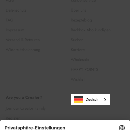
AGB
Kundenservice
Datenschutz
Über uns
FAQ
Rezepteblog
Impressum
Backbox Abo kündigen
Versand & Retouren
Suchen
Widerrufsbelehrung
Karriere
Wholesale
HAPPY POINTS
Wishlist
Are you a Creator?
Deutsch
Join our Creator Family
Register
Log in