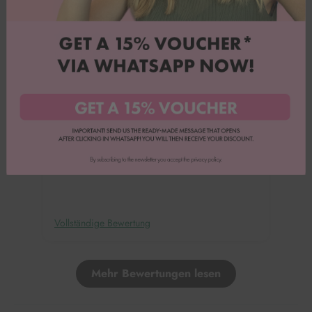
Iduna T.
Tolle bunte Streusel. Kinder und ich sind happy.
Vollständige Bewertung
Mehr Bewertungen lesen