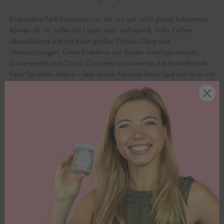
Eine wahre Farb-Explosion von der wir gar nicht genug bekommen
können 🤩. So sollte das Leben sein - aufregend, voller Farben,
Abwechslung und mit einer großen Portion Glanz und
Überraschungen. Diese Kollektion von bunten Lieblingsstreuseln,
Zuckerperlen und Choco Crunches ist momentan die farbenfrohste
Feier für jeden Anlass – lass deiner Fantasie freien Lauf und feier mit
uns das Leben, die Liebe & Glück! 💥🎨
MHD: 01/27
Inhaltsstoffe
Nährwerte pro 100g
Kundenbewertungen