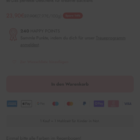
🎁 Das perfekte Geschenk für kreative Backfans
Angebot
23,90€
Regulärer Preis
27,90€
(7,97€/100g)
Spare 14%
240
HAPPY POINTS
Sammle Punkte, indem du dich für unser
Treueprogramm
anmeldest
.
Zur Wunschliste hinzufügen
In den Warenkorb
1 Kauf = 1 Mahlzeit für Kinder in Not.
Einmal bitte alle Farben im Regenbogen!