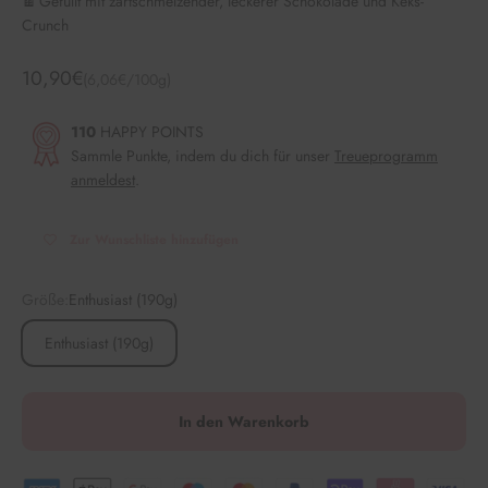
🍫 Gefüllt mit zartschmelzender, leckerer Schokolade und Keks-
Crunch
Angebot
10,90€
(6,06€/100g)
110
HAPPY POINTS
Sammle Punkte, indem du dich für unser
Treueprogramm
anmeldest
.
Zur Wunschliste hinzufügen
Größe:
Enthusiast (190g)
Enthusiast (190g)
In den Warenkorb