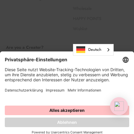
Wholesale
HAPPY POINTS
Wishlist
Are you a Creator?
Deutsch
Join our Creator Family
Register
Log in