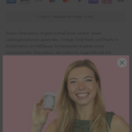
1 Kauf = 1 Mahlzeit für Kinder in Not.
Dieser Streuselmix ist ganz schnell einer unserer neuen
Lieblingskreationen geworden. Vintage Gold Rods und Pearls in
Kombination mit hellblauen Schokoperlen ergeben einen
harmonievollen Streuselmix, der sofort ins Auge fällt und die
Begeisterung aller Umstehenden auf sich zieht. Lass ruhig mal deinen
Torte zum Mittelpunkt der Party werden!
Bitte beachte: Unsere Ware wird ungekühlt versendet.
Inhaltsstoffe
Nährwerte pro 100g