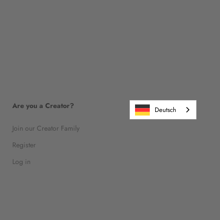
Are you a Creator?
Deutsch
Join our Creator Family
Register
Log in