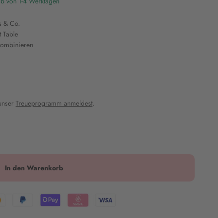
lb von 1-4 Werktagen
s & Co.
 Table
kombinieren
 unser
Treueprogramm anmeldest
.
In den Warenkorb