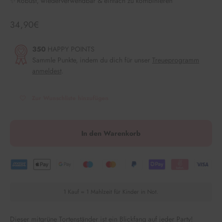
✨ Robust, wiederverwendbar & einfach zu kombinieren
Angebot
34,90€
350
HAPPY POINTS
Sammle Punkte, indem du dich für unser
Treueprogramm
anmeldest
.
Zur Wunschliste hinzufügen
In den Warenkorb
1 Kauf = 1 Mahlzeit für Kinder in Not.
Dieser mitgrüne Tortenständer ist ein Blickfang auf jeder Party!