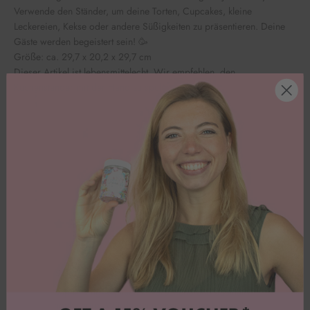
Verwende den Ständer, um
deine
Torten, Cupcakes, kleine
Leckereien, Kekse oder andere Süßigkeiten zu präsentieren. Deine
Gäste werden begeistert sein! 🥳
Größe: ca. 29,7 x 20,2 x 29,7 cm
Dieser Artikel ist lebensmittelecht. Wir
empfehlen, den
Kuchenständer mit der Hand zu spülen.
Kundenbewertungen
Jacqueline K.
Sehr toller Tortenständer
Super Ding! Optisch ansprechend und qualitativ
hochwertig. Würde ich immer wieder kaufen !