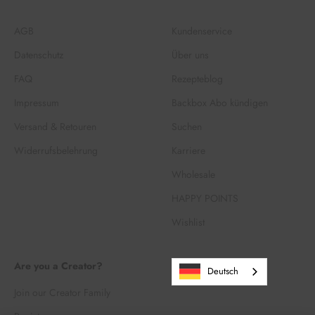
AGB
Kundenservice
Datenschutz
Über uns
FAQ
Rezepteblog
Impressum
Backbox Abo kündigen
Versand & Retouren
Suchen
Widerrufsbelehrung
Karriere
Wholesale
HAPPY POINTS
Wishlist
Are you a Creator?
Deutsch
Join our Creator Family