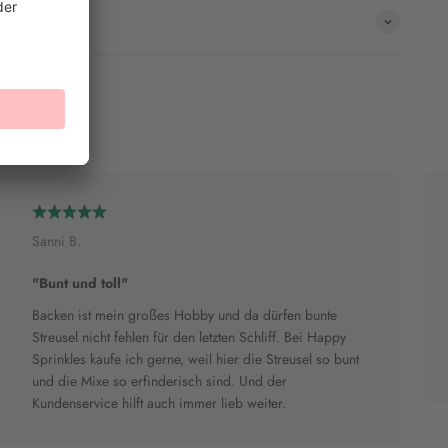
Sanni B.
"Bunt und toll"
Backen ist mein großes Hobby und da dürfen bunte
Streusel nicht fehlen für den letzten Schliff. Bei Happy
Sprinkles kaufe ich gerne, weil hier die Streusel so bunt
und die Mixe so erfinderisch sind. Und der
Kundenservice hilft auch immer lieb weiter.