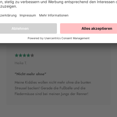
Nährwerte pro 100g
Heike T.
"Nicht mehr ohne"
Meine Kiddies wollen nicht mehr ohne die bunten
Streusel backen! Gerade die Fußbälle und die
Fledermäuse sind bei meinen Jungs der Renner!