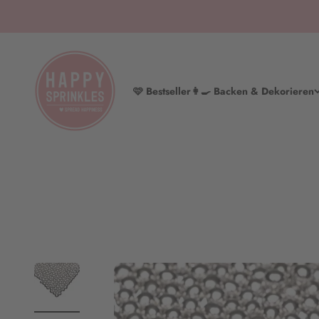
Zum Inhalt springen
HAPPY SPRINKLES | D2C
🩷 Bestseller
👩‍🍳 Backen & Dekorieren