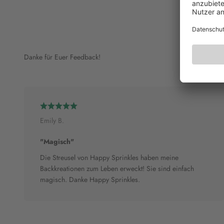
Danke für Euer Feedback!
Emily B.
"Magisch"
Die Streusel von Happy Sprinkles haben meine
Backkreationen zum Leben erweckt! Sie sind einfach
magisch. Danke Happy Sprinkles.