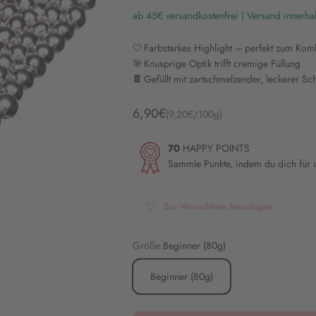
ab 45€ versandkostenfrei | Versand innerha
🤍 Farbstarkes Highlight – perfekt zum Kom
🎯 Knusprige Optik trifft cremige Füllung
🍫 Gefüllt mit zartschmelzender, leckerer S
Angebot
6,90€
(9,20€/100g)
70
HAPPY POINTS
Sammle Punkte, indem du dich für
Zur Wunschliste hinzufügen
Größe:
Beginner (80g)
Beginner (80g)