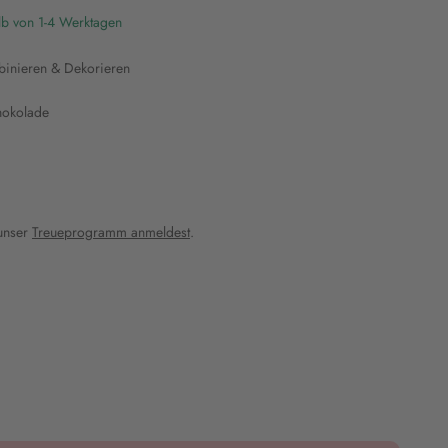
lb von 1-4 Werktagen
binieren & Dekorieren
chokolade
 unser
Treueprogramm anmeldest
.