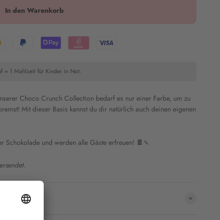
In den Warenkorb
f = 1 Mahlzeit für Kinder in Not.
 unserer Choco Crunch Collection bedarf es nur einer Farbe, um zu
remst! Mit dieser Basis kannst du dir natürlich auch deinen eigenen
er Schokolade und werden alle Gäste erfreuen!
🍫🍡
ersendet.