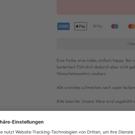
1 Kau
Eine Farbe, eine Liebe, einfach happy. Bei
bestechen! Fühl dich dadurch aber nicht geb
Wunschstreuselmix zaubern.
Alle crunches schmecken nach super lecker
Bitte beachte: Unsere Ware wird ungekühlt v
Inhaltsstoffe