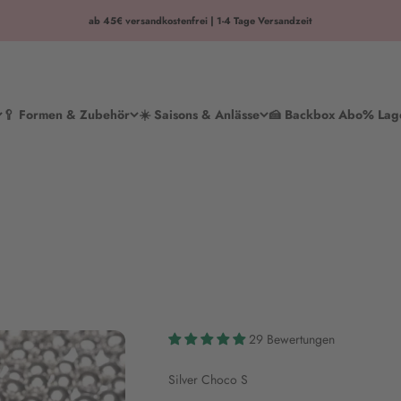
ab 45€ versandkostenfrei | 1-4 Tage Versandzeit
🥄 Formen & Zubehör
☀️ Saisons & Anlässe
🍰 Backbox Abo
% Lag
29 Bewertungen
Silver Choco S