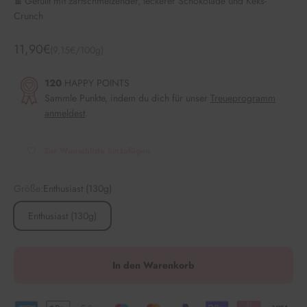
🍫 Gefüllt mit zartschmelzender, leckerer Schokolade und Keks-
Crunch
Angebot
11,90€
(9,15€/100g)
120
HAPPY POINTS
Sammle Punkte, indem du dich für unser
Treueprogramm
anmeldest
.
Zur Wunschliste hinzufügen
Größe:
Enthusiast (130g)
Enthusiast (130g)
In den Warenkorb