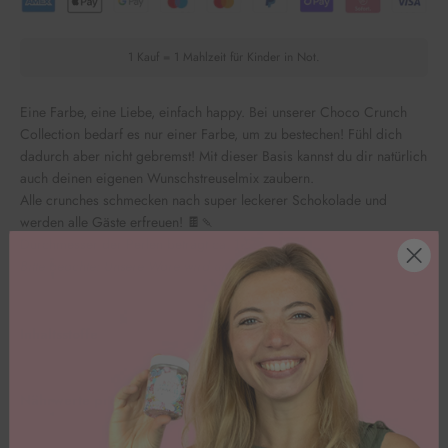
1 Kauf = 1 Mahlzeit für Kinder in Not.
Eine Farbe, eine Liebe, einfach happy. Bei unserer Choco Crunch
Collection bedarf es nur einer Farbe, um zu bestechen! Fühl dich
dadurch aber nicht gebremst! Mit dieser Basis kannst du dir natürlich
auch deinen eigenen Wunschstreuselmix zaubern.
Alle crunches schmecken nach super leckerer Schokolade und
werden alle Gäste erfreuen!
🍫🍡
Durchmesser der Perlen beträgt ca. 1,5cm.
Bitte beachte: Unsere Ware wird ungekühlt versendet.
Inhaltsstoffe
Nährwerte pro 100g