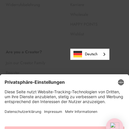
Widerrufsbelehrung
Karriere
Wholesale
HAPPY POINTS
Wishlist
Are you a Creator?
Deutsch
Join our Creator Family
Register
Log in