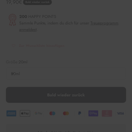
Angebot
19,90€
Bald wieder zurück
200
HAPPY POINTS
Sammle Punkte, indem du dich für unser
Treueprogramm
anmeldest
.
Zur Wunschliste hinzufügen
Größe:
20ml
20ml
Bald wieder zurück