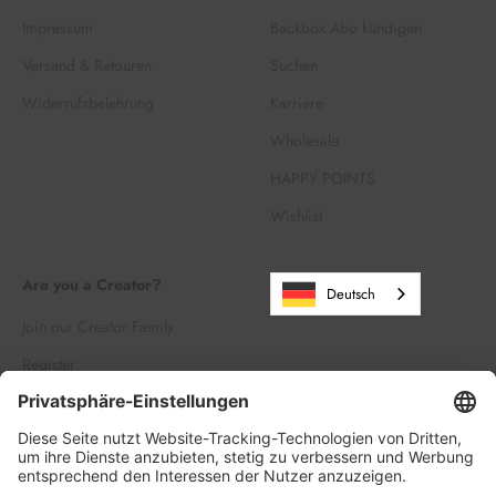
Impressum
Backbox Abo kündigen
Versand & Retouren
Suchen
Widerrufsbelehrung
Karriere
Wholesale
HAPPY POINTS
Wishlist
Are you a Creator?
Deutsch
Join our Creator Family
Register
Log in