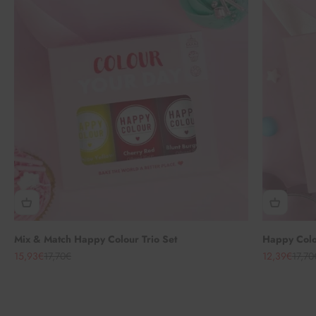
Mix & Match Happy Colour Trio Set
Happy Colou
Angebot
Regulärer Preis
Angebot
Regul
15,93€
17,70€
12,39€
17,70