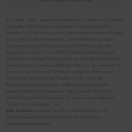
1 Kauf = 1 Mahlzeit für Kinder in Not.
Die Farbe „White“ eignet sich bestens dazu, Cremes und Glasuren
aufzuhellen oder ihnen zu einem reinen, strahlenden weiß zu
verhelfen.✨ Du kannst sie auch in Kombination mit anderen Farben
Colour Mill Oil Blends verwenden, um Pastelltöne zu erzeugen.
Im Gegensatz zu herkömmlichen Lebensmittelfarben aus dem
Supermarkt sind die Colour Mill Oil Blends farbecht und super
ergiebig! Nur wenige Tropfen reichen für ein tolles Farbergebnis.
Zusätzlich sind die Lebensmittelfarben fettlöslich, das bedeutet, du
kannst mit den Colour Mill Oil Blends problemlos Buttercreme,
Schokolade, Kuchenteig und Fondant in jeder Farbe des
Regenbogens erstrahlen lassen. 🌈🧁 Du möchtest nicht-fett-
basierten Gebäcke wie Macarons, Meringue oder Royal Icing
kunterbunt gestalten? Dann schau’ dich gerne in der Kategorie
“Colour Mill Aqua Blends” um.
Bitte beachten:
Innerhalb der EU ist dieses Produkt nur für
Dekorationszwecke erlaubt! Außerhalb der EU ist es als
Lebensmittelfarbe erlaubt.