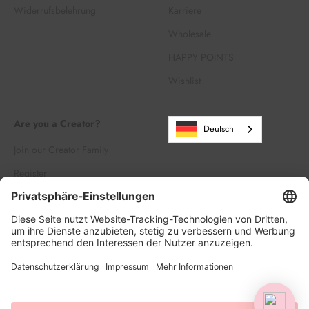
Widerrufsbelehrung
Karriere
Wholesale
HAPPY POINTS
Wishlist
Are you a Creator?
Deutsch
Join our Creator Family
Register
Log in