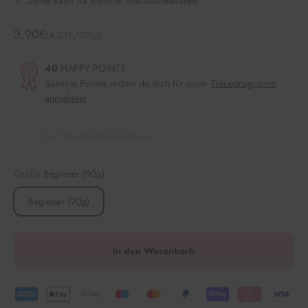
💛 Deine Basis für kreative Streuselkreationen
Angebot
3,90€
(4,33€/100g)
40
HAPPY POINTS
Sammle Punkte, indem du dich für unser
Treueprogramm
anmeldest
.
Zur Wunschliste hinzufügen
Größe:
Beginner (90g)
Beginner (90g)
In den Warenkorb