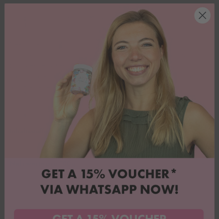
1 Kauf = 1 Mahlzeit für Kinder in Not.
Deep Blue!
Eine Farbe, eine Liebe, einfach happy. Bei unseren Simplicity
Sprinkles bedarf es nur einer Farbe, um zu bestechen! Fühl dich
dadurch aber nicht gebremst! Mit dieser Basis kannst du dir natürlich
auch deinen eigenen Wunschstreuselmix zaubern. 🌏
Inhaltsstoffe
Nährwerte pro 100g
Danke für Euer Feedback!