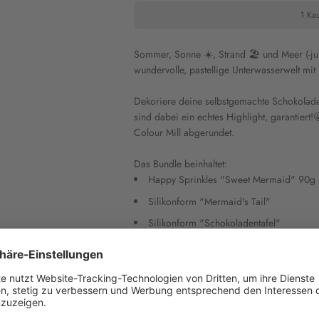
1 Kau
Sommer, Sonne ☀️, Strand 🏖 und Meer (-ju
wundervolle, pastellige Unterwasserwelt mi
Dekoriere deine selbstgemachte Schokoladen
sind dabei ein echtes Highlight, garantiert!
Colour Mill abgerundet.
Das Bundle beinhaltet:
Happy Sprinkles "Sweet Mermaid" 90g
Silikonform "Mermaid's Tail"
Silikonform "Schokoladentafel"
Colour Mill "Lavender" 20ml
Colour Mill "Tiffany" 20ml