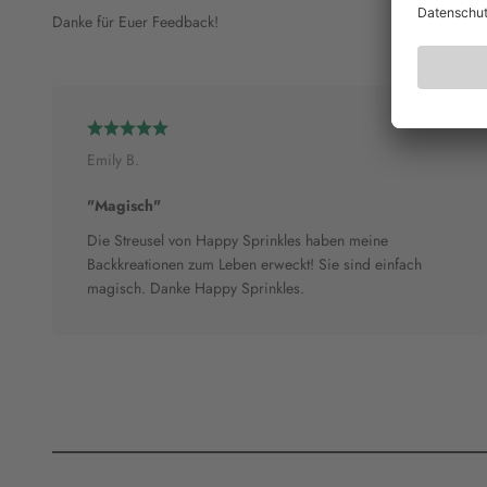
Danke für Euer Feedback!
Emily B.
"Magisch"
Die Streusel von Happy Sprinkles haben meine
Backkreationen zum Leben erweckt! Sie sind einfach
magisch. Danke Happy Sprinkles.