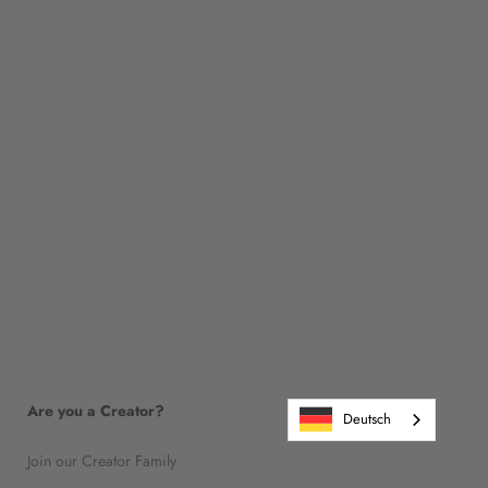
Are you a Creator?
Deutsch
Join our Creator Family