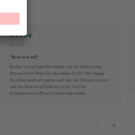
Sanni B.
"Bunt und toll"
Backen ist mein großes Hobby und da dürfen bunte
Streusel nicht fehlen für den letzten Schliff. Bei Happy
Sprinkles kaufe ich gerne, weil hier die Streusel so bunt
und die Mixe so erfinderisch sind. Und der
Kundenservice hilft auch immer lieb weiter.
Zurück
Vor