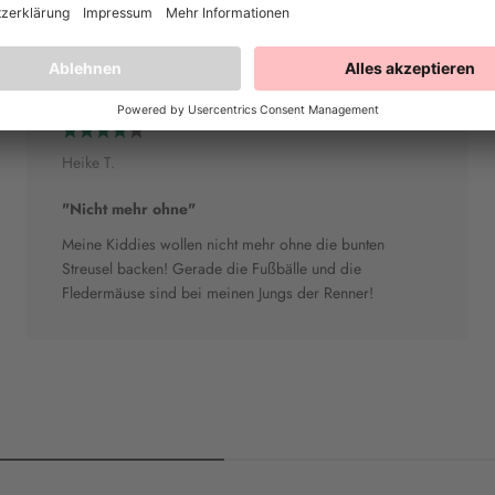
Heike T.
"Nicht mehr ohne"
Meine Kiddies wollen nicht mehr ohne die bunten
Streusel backen! Gerade die Fußbälle und die
Fledermäuse sind bei meinen Jungs der Renner!