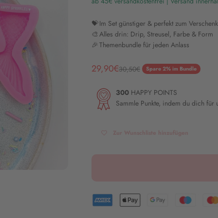
ab 45€ versandkostenfrei | Versand innerha
💝 Im Set günstiger & perfekt zum Verschen
🎨 Alles drin: Drip, Streusel, Farbe & Form
🎉 Themenbundle für jeden Anlass
Angebot
29,90€
Regulärer Preis
30,50€
Spare 2% im Bundle
300
HAPPY POINTS
Sammle Punkte, indem du dich für
Zur Wunschliste hinzufügen