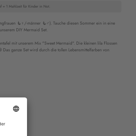
f = 1 Mahlzeit für Kinder in Not.
ngfrauen 🧜♀️/-männer 🧜♂️). Tauche diesen Sommer ein in eine
t unserem DIY Mermaid Set.
tafel mit unserem Mix "Sweet Mermaid". Die kleinen lila Flossen
🤩 Das ganze Set wird durch die tollen Lebensmittelfarben von