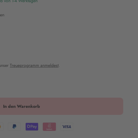
lb von 1-4 Werktagen
ken
 unser
Treueprogramm anmeldest
.
In den Warenkorb