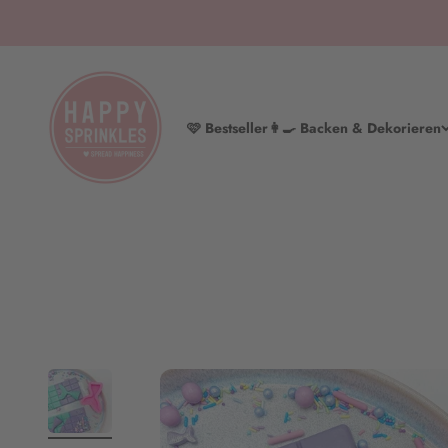
Zum Inhalt springen
HAPPY SPRINKLES | D2C
🩷 Bestseller
👩‍🍳 Backen & Dekorieren