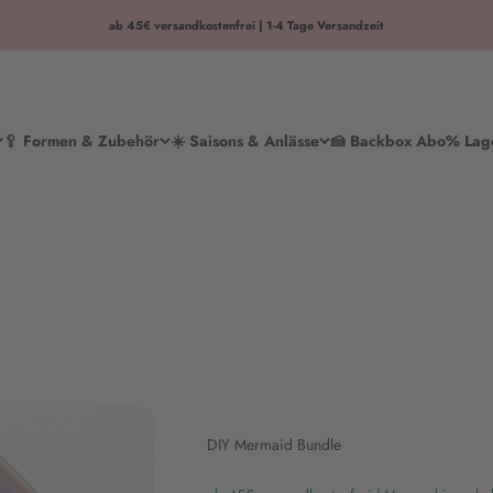
ab 45€ versandkostenfrei | 1-4 Tage Versandzeit
🥄 Formen & Zubehör
☀️ Saisons & Anlässe
🍰 Backbox Abo
% Lag
DIY Mermaid Bundle