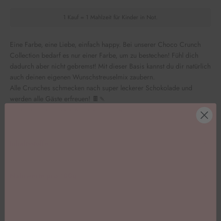
1 Kauf = 1 Mahlzeit für Kinder in Not.
Eine Farbe, eine Liebe, einfach happy. Bei unserer Choco Crunch
Collection bedarf es nur einer Farbe, um zu bestechen! Fühl dich
dadurch aber nicht gebremst! Mit dieser Basis kannst du dir natürlich
auch deinen eigenen Wunschstreuselmix zaubern.
Alle Crunches schmecken nach super leckerer Schokolade und
werden alle Gäste erfreuen!
🍫🍡
Bitte beachte: Unsere Ware wird ungekühlt versendet.
Inhaltsstoffe
Nährwerte pro 100g