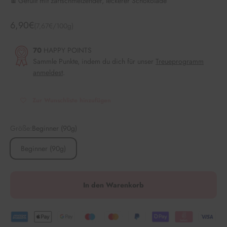
🍫 Gefüllt mit zartschmelzender, leckerer Schokolade
Angebot
6,90€
(7,67€/100g)
70
HAPPY POINTS
Sammle Punkte, indem du dich für unser
Treueprogramm
anmeldest
.
Zur Wunschliste hinzufügen
Größe:
Beginner (90g)
Beginner (90g)
In den Warenkorb