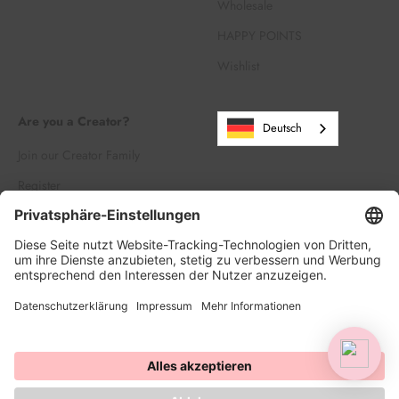
Wholesale
HAPPY POINTS
Wishlist
Are you a Creator?
Deutsch
Join our Creator Family
Register
Log in