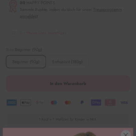
80
HAPPY POINTS
Sammle Punkte, indem du dich für unser
Treueprogramm
anmeldest
.
Zur Wunschliste hinzufügen
Size:
Beginner (90g)
Beginner (90g)
Enthusiast (180g)
In den Warenkorb
1 Kauf = 1 Mahlzeit für Kinder in Not.
Der Ostermix der Superlative!🤩 In unserem Streuselmix
Easter