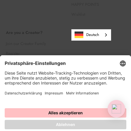
HAPPY POINTS
Wishlist
Are you a Creator?
Deutsch
Join our Creator Family
Register
Log in
© 2026, HAPPY SPRINKLES | D2C. Powered by Shopify