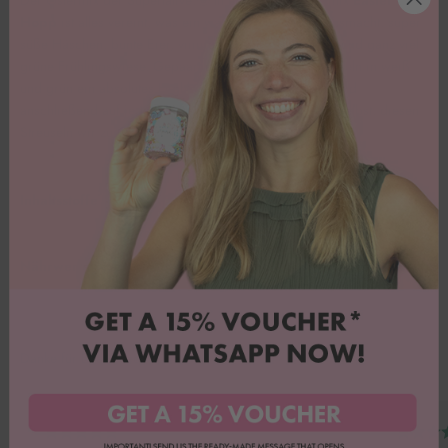
Hopp
ist alles vereint, was ein waschechtes Ostern ausmacht: super
süße Häschen, bunte Eier, viiiiiiele orangene Karotten und ganz viel
grüne Frühlingswiese. Gepaart mit leckeren Schokokugeln in weiß
und grün ein absolutes Highlight in jedem Osterkorb und
anschließend auf jedem Ostergebäck! Überzeug dich selbst: diesen
Streuseln wir zu Ostern niemand widerstehen können 🥰
Inhaltsstoffe
Nährwerte pro 100g
Danke für Euer Feedback!