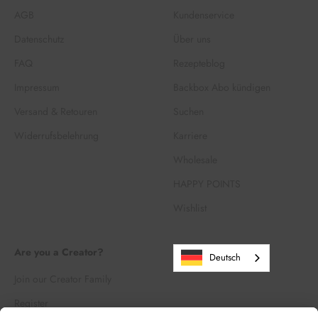
AGB
Kundenservice
Datenschutz
Über uns
FAQ
Rezepteblog
Impressum
Backbox Abo kündigen
Versand & Retouren
Suchen
Widerrufsbelehrung
Karriere
Wholesale
HAPPY POINTS
Wishlist
Are you a Creator?
Deutsch
Join our Creator Family
Register