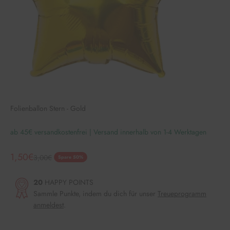
Folienballon Stern - Gold
ab 45€ versandkostenfrei | Versand innerhalb von 1-4 Werktagen
Angebot
1,50€
Regulärer Preis
3,00€
Spare 50%
20
HAPPY POINTS
Sammle Punkte, indem du dich für unser
Treueprogramm
anmeldest
.