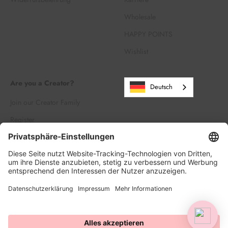
Wholesale
HAPPY POINTS
Wishlist
Are you a Creator?
Deutsch
Join our Creator Family
Register
Log in