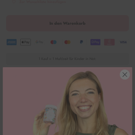
Zur Wunschliste hinzufügen
In den Warenkorb
1 Kauf = 1 Mahlzeit für Kinder in Not.
Coole Ballons sind mega im Trend, und das völlig zurecht. Sie sind
immer ein Hingucker. Dieser hier kommt in Sternform und
schimmert wie eine Diskokugel.⭐️
-36cm
Danke für Euer Feedback!