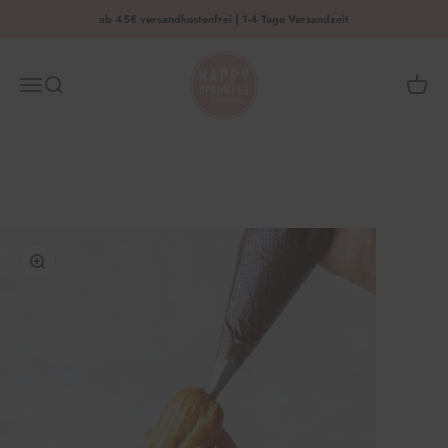
Zum Inhalt springen
ab 45€ versandkostenfrei | 1-4 Tage Versandzeit
HAPPY SPRINKLES | D2C
Menü
Suche
Waren
Bild vergrößern