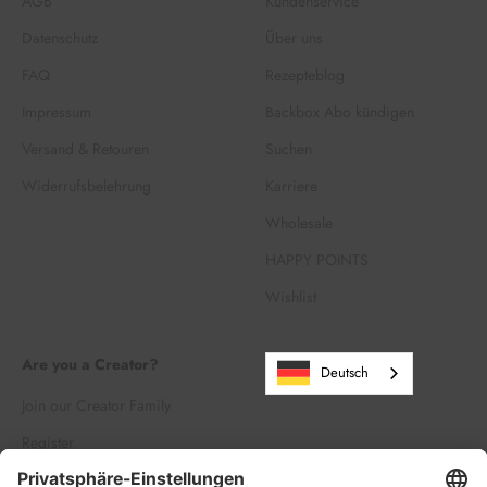
AGB
Kundenservice
Datenschutz
Über uns
FAQ
Rezepteblog
Impressum
Backbox Abo kündigen
Versand & Retouren
Suchen
Widerrufsbelehrung
Karriere
Wholesale
HAPPY POINTS
Wishlist
Are you a Creator?
Deutsch
Join our Creator Family
Register
Log in