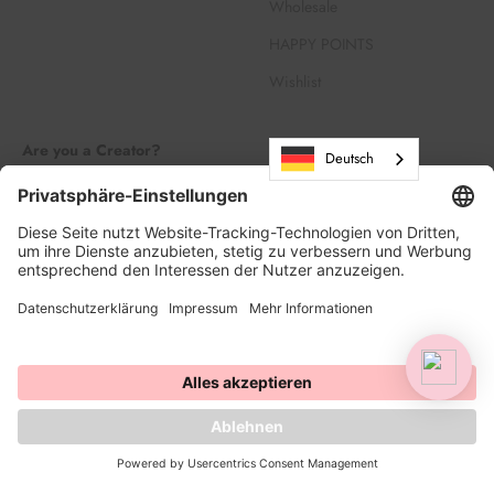
Wholesale
HAPPY POINTS
Wishlist
Are you a Creator?
Deutsch
Join our Creator Family
Register
Log in