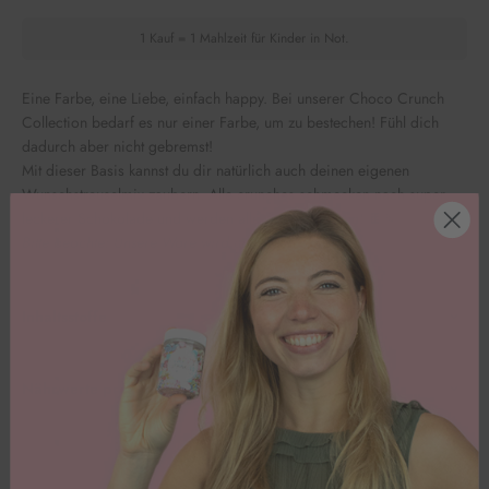
1 Kauf = 1 Mahlzeit für Kinder in Not.
Eine Farbe, eine Liebe, einfach happy. Bei unserer Choco Crunch
Collection bedarf es nur einer Farbe, um zu bestechen! Fühl dich
dadurch aber nicht gebremst!
Mit dieser Basis kannst du dir natürlich auch deinen eigenen
Wunschstreuselmix zaubern. Alle crunches schmecken nach super
leckerer Schokolade und werden alle Gäste erfreuen!
🍫🍡
Bitte beachte: Unsere Ware wird ungekühlt versendet.
Inhaltsstoffe
Nährwerte pro 100g