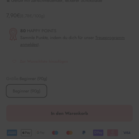
🍫 Gefüllt mit zartschmelzender, leckerer Schokolade
Angebot
7,90€
(8,78€/100g)
80
HAPPY POINTS
Sammle Punkte, indem du dich für unser
Treueprogramm
anmeldest
.
Zur Wunschliste hinzufügen
Größe:
Beginner (90g)
Beginner (90g)
In den Warenkorb