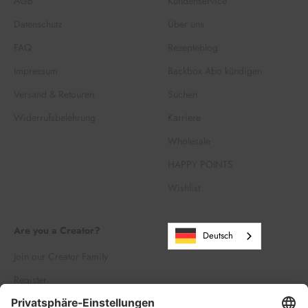
AGB
Kundenservice
Datenschutz
Über uns
FAQ
Rezepteblog
Impressum
Backbox Abo kündigen
Versand & Retouren
Suchen
Widerrufsbelehrung
Karriere
Wholesale
HAPPY POINTS
Wishlist
Are you a Creator?
Deutsch
Join our Creator Family
Register
Log in