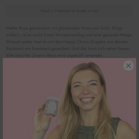
1 Kauf = 1 Mahlzeit für Kinder in Not.
Mattes Rosa gemeinsam mit glänzendem Rosa und Gold. Klingt
einfach, ist es auch! Einen Wimpernschlag und eine gesunde Menge
Streusel später hast du mit den Happy Choco Dragées aus deinem
Backwerk ein Kunstwerk gezaubert. Und das kann sich sehen lassen.
Bitte beachte: Unsere Ware wird ungekühlt versendet.
Inhaltsstoffe
Nährwerte pro 100g
Kundenbewertungen