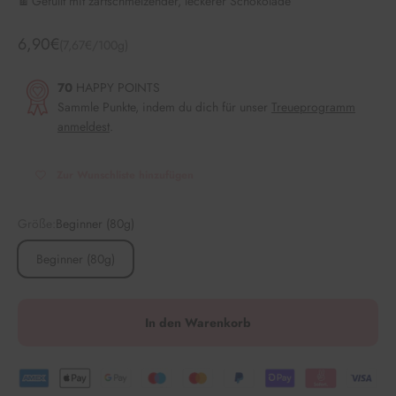
🍫 Gefüllt mit zartschmelzender, leckerer Schokolade
Angebot
6,90€
(7,67€/100g)
70
HAPPY POINTS
Sammle Punkte, indem du dich für unser
Treueprogramm
anmeldest
.
Zur Wunschliste hinzufügen
Größe:
Beginner (80g)
Beginner (80g)
In den Warenkorb