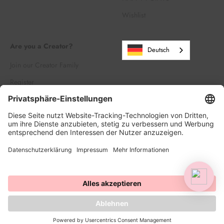
Wishlist
Are you a Creator?
Deutsch
Join our Creator Family
Register
Log in
© 2026, HAPPY SPRINKLES | D2C. Powered by Shopify