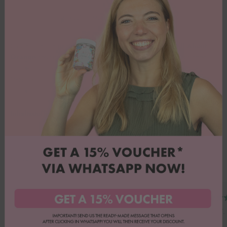
1 Kauf = 1 Mahlzeit für Kinder in Not.
So viel Energie in einem Farbton! M
it
Happy Colour -
All About
Orange
setzt du Akzente in Orange, die sofort ins Auge springen!
🍊
Intensiv, warm und ideal für Herbstkreationen oder fruchtige
Designs!
Inhaltsstoffe
Danke für Euer Feedback!
Emily B.
Heike T.