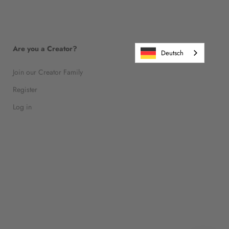
Are you a Creator?
Deutsch
Join our Creator Family
Register
Log in