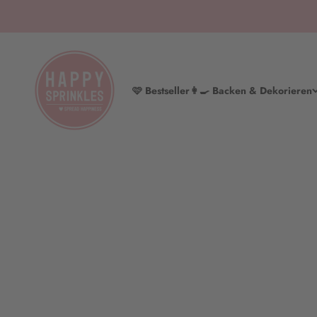
Zum Inhalt springen
HAPPY SPRINKLES | D2C
🩷 Bestseller
👩‍🍳 Backen & Dekorieren