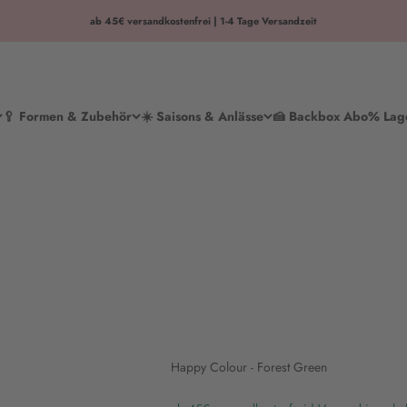
ab 45€ versandkostenfrei | 1-4 Tage Versandzeit
🥄 Formen & Zubehör
☀️ Saisons & Anlässe
🍰 Backbox Abo
% Lag
Happy Colour - Forest Green