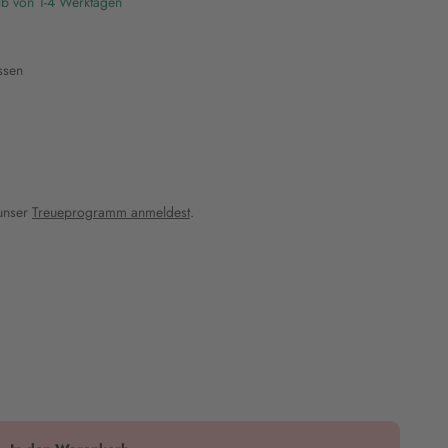
lb von 1-4 Werktagen
ssen
 unser
Treueprogramm anmeldest
.