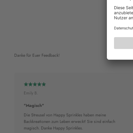
Danke für Euer Feedback!
Emily B.
"Magisch"
Die Streusel von Happy Sprinkles haben meine
Backkreationen zum Leben erweckt! Sie sind einfach
magisch. Danke Happy Sprinkles.