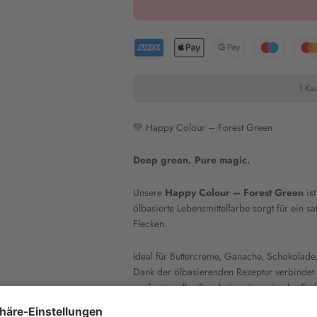
1 Kau
💚 Happy Colour – Forest Green
Deep green. Pure magic.
Unsere
Happy Colour – Forest Green
ist
ölbasierte Lebensmittelfarbe sorgt für ein 
Flecken.
Ideal für Buttercreme, Ganache, Schokolade
Dank der ölbasierenden Rezeptur verbindet si
professionelles Ergebnis mit maximaler Fa