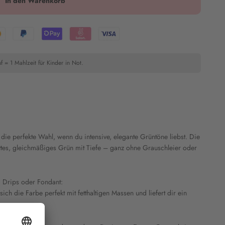
In den Warenkorb
f = 1 Mahlzeit für Kinder in Not.
 die perfekte Wahl, wenn du intensive, elegante Grüntöne liebst. Die
sattes, gleichmäßiges Grün mit Tiefe – ganz ohne Grauschleier oder
, Drips oder Fondant:
ch die Farbe perfekt mit fetthaltigen Massen und liefert dir ein
rbpower.