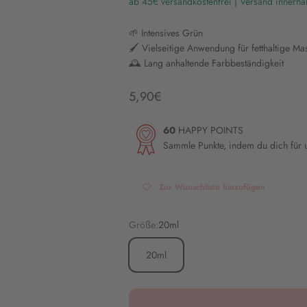
ab 45€ versandkostenfrei | Versand innerha
🌱 Intensives Grün
🖌️ Vielseitige Anwendung für fetthaltige Ma
🕰️ Lang anhaltende Farbbeständigkeit
Angebot
5,90€
60
HAPPY POINTS
Sammle Punkte, indem du dich für
Zur Wunschliste hinzufügen
Größe:
20ml
20ml