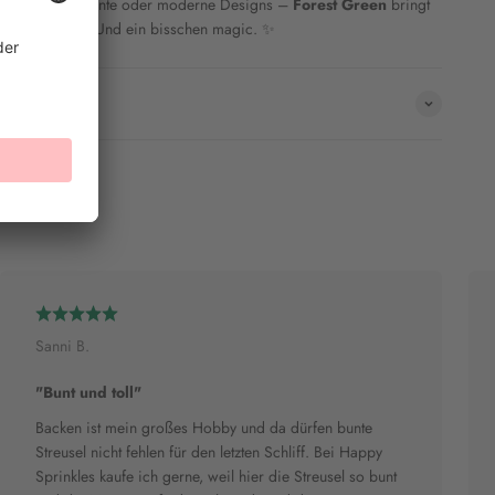
stliche Backmomente oder moderne Designs –
Forest Green
bringt
Erwachsen. Edel. Und ein bisschen magic. ✨
Sanni B.
"Bunt und toll"
Backen ist mein großes Hobby und da dürfen bunte
Streusel nicht fehlen für den letzten Schliff. Bei Happy
Sprinkles kaufe ich gerne, weil hier die Streusel so bunt