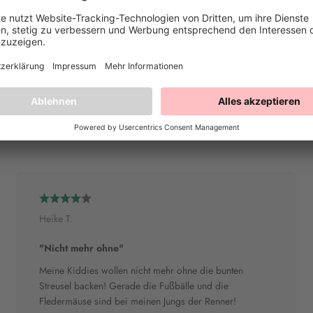
Ob botanische Cakes, elegante Torten, fe
Ruhe, Tiefe und Stil in deine Kreationen. 
Inhaltsstoffe
Heike T.
"Nicht mehr ohne"
Meine Kiddies wollen nicht mehr ohne die bunten
Streusel backen! Gerade die Fußbälle und die
Fledermäuse sind bei meinen Jungs der Renner!