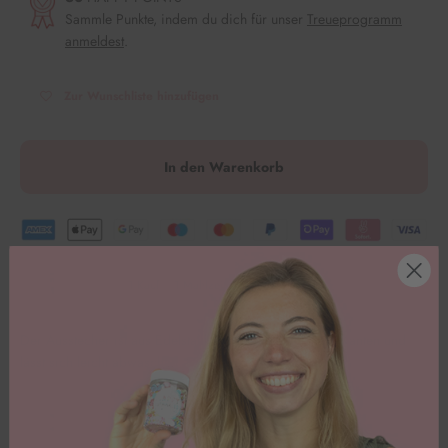
Sammle Punkte, indem du dich für unser
Treueprogramm
anmeldest
.
Zur Wunschliste hinzufügen
In den Warenkorb
1 Kauf = 1 Mahlzeit für Kinder in Not.
Der Ausstecher ist aus Edelstahl und zieht daher glatte Kanten und
lässt sich leicht abwaschen. Los geht’s
🥳