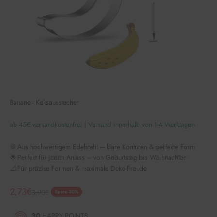
Banane - Keksausstecher
ab 45€ versandkostenfrei | Versand innerhalb von 1-4 Werktagen
🍪 Aus hochwertigem Edelstahl – klare Konturen & perfekte Form
🌟 Perfekt für jeden Anlass – von Geburtstag bis Weihnachten
📐 Für präzise Formen & maximale Deko-Freude
Angebot
2,73€
Regulärer Preis
3,90€
Spare 30%
30
HAPPY POINTS