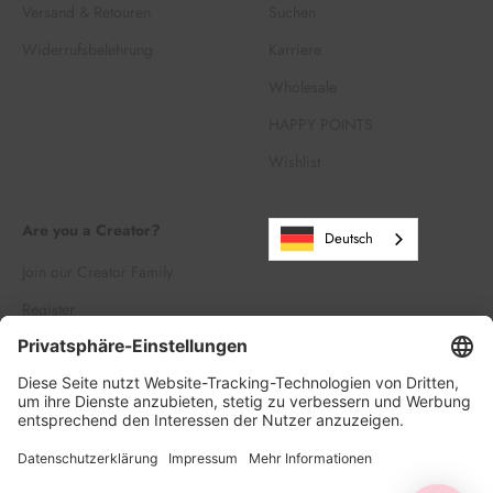
Versand & Retouren
Suchen
Widerrufsbelehrung
Karriere
Wholesale
HAPPY POINTS
Wishlist
Are you a Creator?
Deutsch
Join our Creator Family
Register
Log in