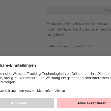
1 Kau
Mit diesem tollen
Keksausstecher in Form e
noch mehr Spaß. Der Ausstecher ist aus Edel
Los geht’s
🥳
Maße: B 7 cm, 10,5 cm & T 2,5 cm
Heike T.