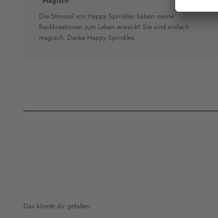
"Magisch"
Die Streusel von Happy Sprinkles haben meine
Backkreationen zum Leben erweckt! Sie sind einfach
magisch. Danke Happy Sprinkles.
Das könnte dir gefallen.