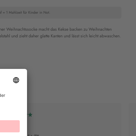
f = 1 Mahlzeit für Kinder in Not.
iner Weihnachtssocke macht das Kekse backen zu Weihnachten
stahl und zieht daher glatte Kanten und lässt sich leicht abwaschen.
Sanni B.