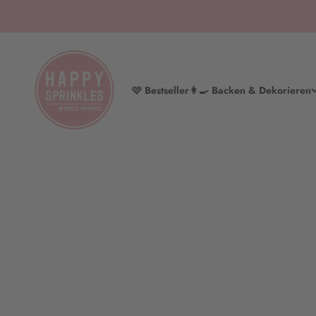
Zum Inhalt springen
HAPPY SPRINKLES | D2C
🩷 Bestseller
👩‍🍳 Backen & Dekorieren