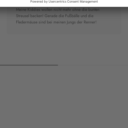
"Nicht mehr ohne"
Meine Kiddies wollen nicht mehr ohne die bunten
Streusel backen! Gerade die Fußbälle und die
Fledermäuse sind bei meinen Jungs der Renner!