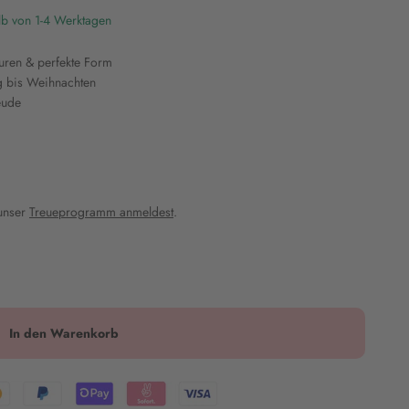
lb von 1-4 Werktagen
uren & perfekte Form
ag bis Weihnachten
eude
 unser
Treueprogramm anmeldest
.
In den Warenkorb