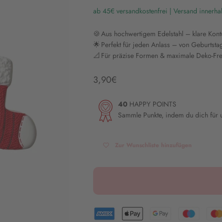
ab 45€ versandkostenfrei | Versand innerha
🍪 Aus hochwertigem Edelstahl – klare Kont
🌟 Perfekt für jeden Anlass – von Geburtst
📐 Für präzise Formen & maximale Deko-Fr
Angebot
3,90€
40
HAPPY POINTS
Sammle Punkte, indem du dich für
Zur Wunschliste hinzufügen