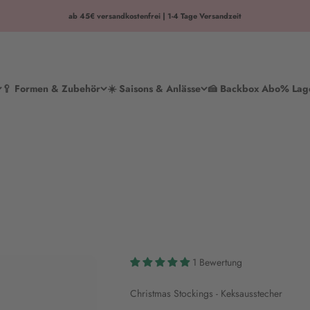
ab 45€ versandkostenfrei | 1-4 Tage Versandzeit
🥄 Formen & Zubehör
☀️ Saisons & Anlässe
🍰 Backbox Abo
% Lag
1 Bewertung
Christmas Stockings - Keksausstecher