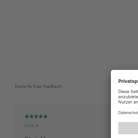
Danke für Euer Feedback!
Emily B.