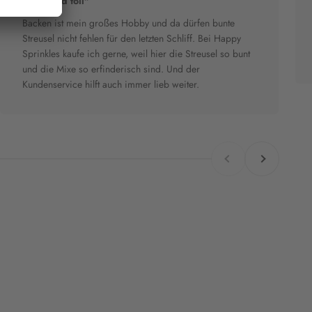
"Bunt und toll"
Backen ist mein großes Hobby und da dürfen bunte
Streusel nicht fehlen für den letzten Schliff. Bei Happy
Sprinkles kaufe ich gerne, weil hier die Streusel so bunt
und die Mixe so erfinderisch sind. Und der
Kundenservice hilft auch immer lieb weiter.
Zurück
Vor