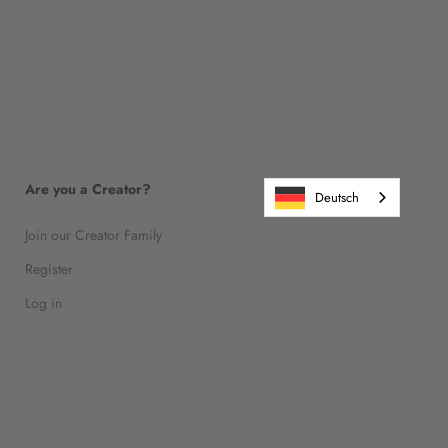
Are you a Creator?
Deutsch
Join our Creator Family
Register
Log in